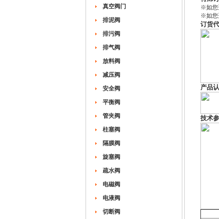
真空阀门
※如您
※如您
排泥阀
订货
排污阀
排气阀
放料阀
减压阀
产品
安全阀
平衡阀
管夹阀
技术
柱塞阀
隔膜阀
旋塞阀
疏水阀
电磁阀
电液阀
切断阀