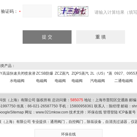
验证码：
请输入计算结果（填写
类产品：
RY高温
快速关闭喷泉潜
ZCSB防爆
ZCZ蒸汽
ZQPS蒸汽
2L（US）*蒸
0927、095
水电磁阀
电磁阀
电磁阀
电磁阀
汽电磁阀
二通电磁阀
科技（上海）有限公司 版权所有 总访问量：
585075
地址：上海市普陀区交通路 邮编：
61997750 传真：86-021-26587750 手机：15800958361 联系人：陈经理 邮箱：
sh
oogleSitemap
网址：www.021mksw.com 技术支持：
环保在线
管理登陆
ICP备案号
技（上海）有限公司 专业提供：通用阀门，自控阀门，除垢设备，自清洗过滤器，仪器
环保在线