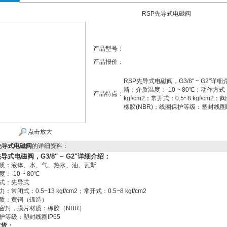
RSP先导式电磁阀
产品型号：
产品报价：
RSP先导式电磁阀，G3/8" ~ G2
斯；介质温度：-10 ~ 80℃；动作方
产品特点：
kgf/cm2；常开式：0.5~8 kgf/
橡胶(NBR)；线圈保护等级：塑封线圈I
点击放大
先导式电磁阀
的详细资料：
先导式电磁阀，G3/8" ~ G2"详细介绍：
质：液体、水、气、热水、油、瓦斯
：-10 ~ 80℃
式：先导式
：常闭式：0.5~13 kgf/cm2；常开式：0.5~8 kgf/cm2
质：黄铜（锻造）
密封，膜片材质：橡胶（NBR）
护等级：塑封线圈IP65
订货：