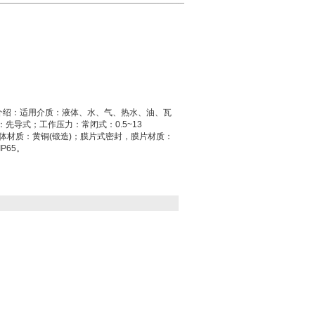
"详细介绍：适用介质：液体、水、气、热水、油、瓦
式：先导式；工作压力：常闭式：0.5~13
cm2；阀体材质：黄铜(锻造)；膜片式密封，膜片材质：
P65。