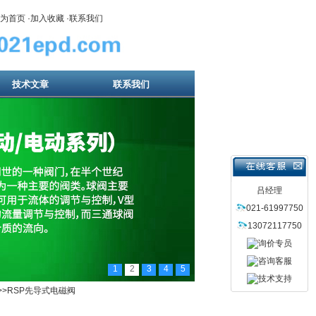
为首页
·
加入收藏
·
联系我们
技术文章
联系我们
吕经理
021-61997750
13072117750
1
2
3
4
5
>>RSP先导式电磁阀