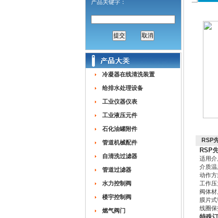
产品关键字：
冷凝器在线清洗装置
给排水处理设备
工业仪器仪表
工业液压元件
石化油罐附件
RSP
管道机械配件
RSP
自清洗过滤器
适用介
介质温度
管道过滤器
动作方
水力控制阀
工作压力
阀体材
楼宇控制阀
膜片式
线圈保
燃气阀门
特殊