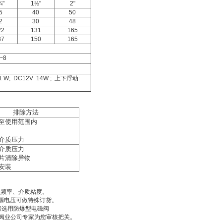
¼"
1½"
2"
5
40
50
2
30
48
22
131
165
37
150
165
~8
,11 W; DC12V 14W ; 上下浮动:
排除方法
至使用范围内
介质压力
介质压力
片清除异物
安装
及频率、介质粘度。
电源电压可做特殊订货。
请选用防爆型电磁阀
阀业公司专家为您审核把关。