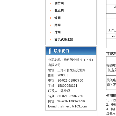
调节阀
截止阀
蝶阀
闸阀
工作
球阀
z
旋风式脱水器
可能发
公司名称：梅科阀业科技（上海）
有限公司
接通
电磁
地址：上海市普陀区交通路
邮编：200333
关闭
电话：86-021-61997750
阀关
手机：15800958361
联系人：陈经理
使用
传真：86-021-26587750
1、订
网址：
www.021mksw.com
2、电
E-mail：
shmeco@163.com
3、阀
当使用