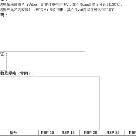
选购氟橡胶膜片（Viton）则在订单中注明V，其介质zui高温度可达到130℃；
选购三元乙丙胶膜片（EPDM）则注明E，其介质zui高温度可达到110℃.
代码：
认证：
参数及规格（常闭）：
型号
RSP-10
RSP-15
RSP-20
RSP-25
RSP