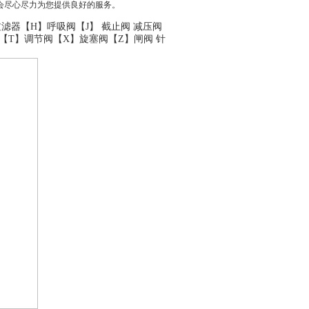
们一定会尽心尽力为您提供良好的服务。
过滤器
【H】
呼吸阀
【J】
截止阀
减压阀
【T】
调节阀
【X】
旋塞阀
【Z】
闸阀
针