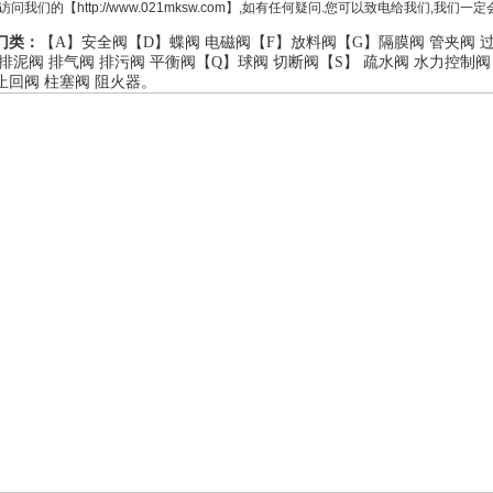
访问我们的【http://www.021mksw.com】,如有任何疑问.您可以致电给我们,我
门类：
【A】
安全阀
【D】
蝶阀
电磁阀
【F】
放料阀
【G】
隔膜阀
管夹阀
排泥阀
排气阀
排污阀
平衡阀
【Q】
球阀
切断阀
【S】
疏水阀
水力控制阀
止回阀
柱塞阀
阻火器
。