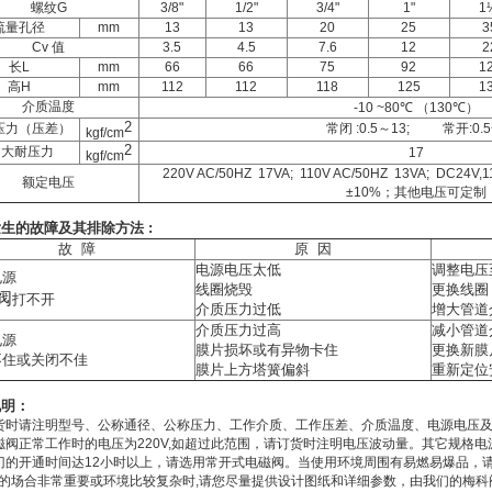
螺纹G
3/8"
1/2"
3/4"
1"
1
流量孔径
mm
13
13
20
25
3
Cv 值
3.5
4.5
7.6
12
2
长L
mm
66
66
75
92
1
高H
mm
112
112
118
125
1
介质温度
-10 ~80℃ （130℃）
2
压力（压差）
常闭 :0.5～13; 常开:0.5
kgf/cm
2
ui大耐压力
17
kgf/cm
220V AC/50HZ 17VA; 110V AC/50HZ 13VA; DC24V
额定电压
±10%；其他电压可定制
生的故障及其排除方法 :
故 障
原 因
电源电压太低
调整电压
电源
线圈烧毁
更换线圈
阀
打不开
介质压力过低
增大管道
介质压力过高
减小管道
电源
膜片损坏或有异物卡住
更换新膜
不住或关闭不佳
膜片上方塔簧偏斜
重新定位
说明：
货时请注明型号、公称通径、公称压力、工作介质、工作压差、介质温度、电源电压
磁阀正常工作时的电压为220V,如超过此范围，请订货时注明电压波动量。其它规格
门的开通时间达12小时以上，请选用常开式电磁阀。当使用环境周围有易燃易爆品，
的场合非常重要或环境比较复杂时,请您尽量提供设计图纸和详细参数，由我们的梅科