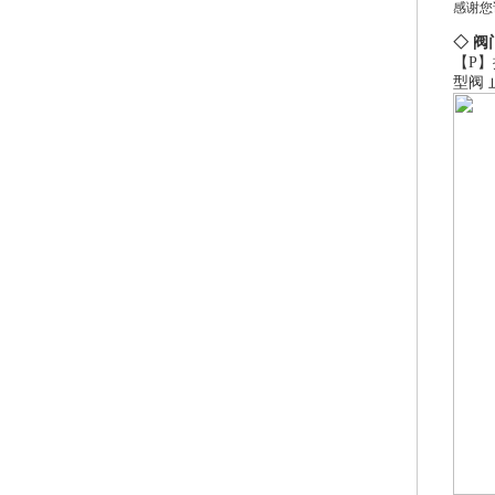
感谢您
◇ 阀
【P】
型阀