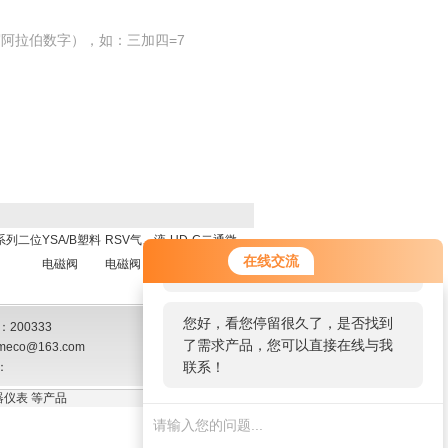
阿拉伯数字），如：三加四=7
5系列二位
YSA/B塑料
RSV气、液
UD-C二通微
您好！欢迎前来咨询，很高兴为您
在线交流
电磁阀
电磁阀
型电磁阀
服务，请问您要咨询什么问题呢？
您好，看您停留很久了，是否找到
200333
了需求产品，您可以直接在线与我
meco@163.com
联系！
：
仪表 等产品