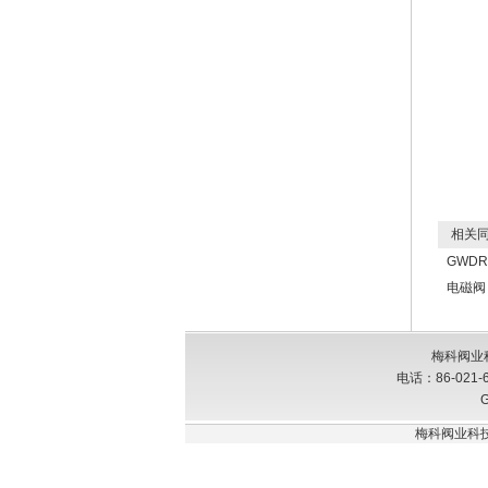
相关同
GWD
电磁阀
梅科阀业
电话：86-021-
G
梅科阀业科