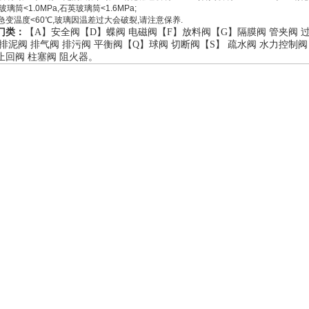
璃筒<1.0MPa,石英玻璃筒<1.6MPa;
许急变温度<60℃,玻璃因温差过大会破裂,请注意保养.
门类：
【A】
安全阀
【D】
蝶阀
电磁阀
【F】
放料阀
【G】
隔膜阀
管夹阀
排泥阀
排气阀
排污阀
平衡阀
【Q】
球阀
切断阀
【S】
疏水阀
水力控制阀
止回阀
柱塞阀
阻火器
。