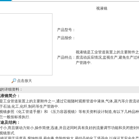
视液镜
产品型号：
产品报价：
视液镜是工业管道装置上的主要附件之一
产品特点：
质流动反应情况,监视生产,避免生产过程
产管路中.
点击放大
镜
的详细资料：
视液镜简介：
是工业管道装置上的主要附件之一,通过它能随时观察管道中液体,气体,蒸汽等介质流动
于石油,化工,化纤,制药等生产管路中.
视镜参照《化工管道手册》和 《压力容器视镜》等有关资料设计制造,有以下几种品种
兰一般按标准执行.
用途及结构：
寸小,而且驱动力矩小,操作简便,迅速,并且还同时具有良好的流量调节功能和关闭密封特
视镜形式.
视镜可用于温度高,腐蚀性强,易中毒,危险性较大,易结晶的化工塔器中,以保证其安全生产