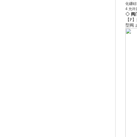
化硼硅玻
4 允
◇ 阀
【P】
型阀