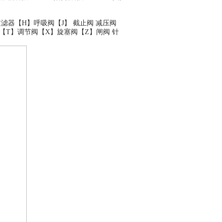
过滤器
【H】
呼吸阀
【J】
截止阀
减压阀
【T】
调节阀
【X】
旋塞阀
【Z】
闸阀
针