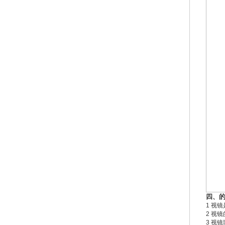
四、
1 视
2 视
3 视镜