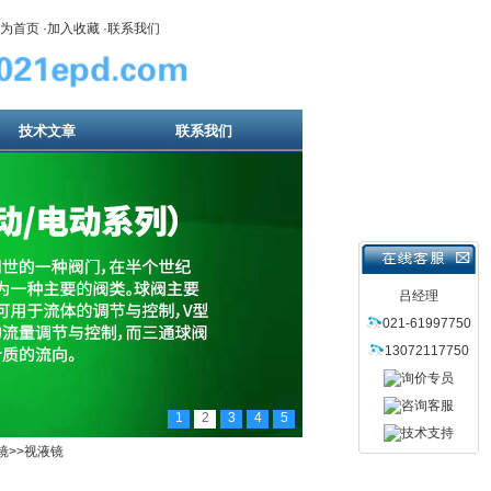
为首页
·
加入收藏
·
联系我们
技术文章
联系我们
吕经理
021-61997750
13072117750
1
2
3
4
5
镜
>>视液镜