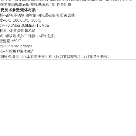
视镜主要由视镜底板,视镜玻璃,阀门组件等组成.
主要技术参数壳体材质：
料--碳钢,不锈钢,钢衬氟 钢化硼硅玻璃,石英玻璃
--0℃~180℃,0℃~300℃
-<0.6Mpa ,0.6Mpa~1.6Mpa
材质--橡胶,聚四氟乙烯
式--螺纹连接,法兰连接，焊制连接。
变温度 <60℃
-0.6Mpa~2.5Mpa
准--可按用户要求生产
检测标准:参照《化工管道手册》和《压力窗口视镜 》设计制造和验收.