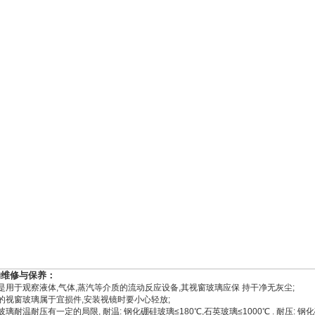
的维修与保养：
镜是用于观察液体,气体,蒸汽等介质的流动反应设备,其视窗玻璃应保 持干净无灰尘;
镜的视窗玻璃属于宜损件,安装视镜时要小心轻放;
玻璃耐温耐压有一定的局限, 耐温: 钢化硼硅玻璃≤180℃,石英玻璃≤1000℃ . 耐压: 钢化硼