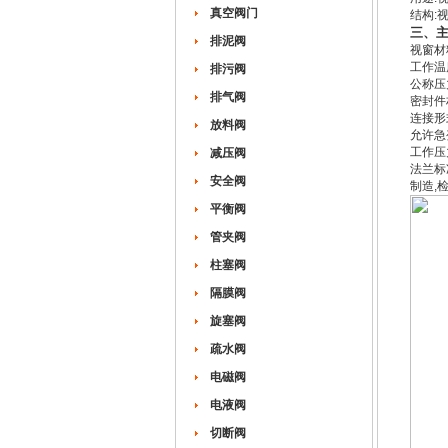
真空阀门
结构:
三、
排泥阀
视窗材
工作温度
排污阀
公称压力-
排气阀
密封件
连接形
放料阀
允许急
工作压力-
减压阀
法兰标
安全阀
制造,
平衡阀
管夹阀
柱塞阀
隔膜阀
旋塞阀
疏水阀
电磁阀
电液阀
切断阀