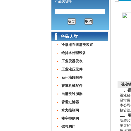
产品关键字：
冷凝器在线清洗装置
给排水处理设备
工业仪器仪表
工业液压元件
石化油罐附件
视液
管道机械配件
一、
自清洗过滤器
视液镜
经常用
管道过滤器
本公司
水力控制阀
接管法
二、
楼宇控制阀
安装尺
主导的
燃气阀门
用途: