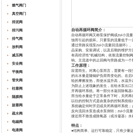
燃气阀门
真空阀门
排泥阀
自动再循环阀简介：
排污阀
自动再循环阀又称泵保护阀或zui小流
排气阀
蚀而引起的损坏。只要泵的流量低于一定
通过旁路实现泵zui小流量回流循环
放料阀
品采购、安装调试，以及后期的维护方面
减压阀
有高经济性*机械结构，依靠流量控制
响。主流道中的止回阀与旁路成为一个
安全阀
工作原理：
应需而生。对离心泵而言，需要有一段
平衡阀
的出水量是随锅炉负荷而变化的。在启
管夹阀
轮的摩擦发热，而使水温升高，水温
为防止上述现象的发生，在给水泵出口
柱塞阀
开再循环系统。将一部分水返回除氧器
而当给水量处于正常条件下时，关
隔膜阀
以往的控制方式是由复杂的控制系统组
旋塞阀
系统确定何时开启或关闭再循环系统；
反向流回水泵造成水泵倒转；zui小
疏水阀
接近而不致造成除氧器（或冷凝器）水箱
电磁阀
特点：
电液阀
●结构简单、运行可靠稳定，只有