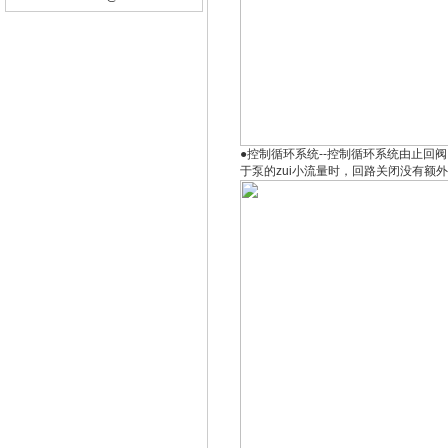
●控制循环系统--控制循环系统由止回
于泵的zui小流量时，回路关闭没有