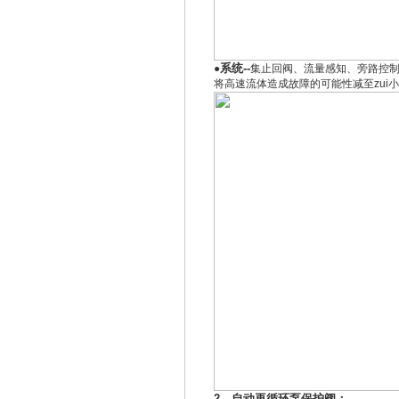
系统--
●
集止回阀、流量感知、旁路控
将高速流体造成故障的可能性减至zui
2、自动再循环泵保护阀：