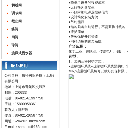
●降低了设备的投资成本
切断阀
●无须热闪蒸发生
●不须附加电源及控制信号
调节阀
●设计简化安装方便
截止阀
●节约能源
●结构紧凑自动运行，不需要执行
蝶阀
●维护简单
●失效保护开启旁路
闸阀
●同样适用调速泵系统
球阀
广泛应用：
化学工业、造纸业、传统电厂、钢厂、
旋风式脱水器
选型：
1、泵的三种保护方式：
●连续循环系统--连续循环系统泵的z
zui小流量循环虽然可以很好的保护
公司名称：梅科阀业科技（上海）
有限公司
地址：上海市普陀区交通路
邮编：200333
电话：86-021-61997750
手机：15800958361
联系人：陈经理
传真：86-021-26587750
网址：
www.021mksw.com
E-mail：
shmeco@163.com