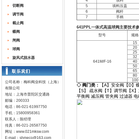
4
填料
切断阀
5
填料压盖
6
阀杆
调节阀
7
手柄
截止阀
641PPL一体式高温球阀主要技术参
蝶阀
型号
规格
闸阀
15
20
球阀
25
32
旋风式脱水器
641M/F-16
40
50
65
80
100
公司名称：梅科阀业科技（上海）
◇
阀门类：
【A】
安全阀
【D】
有限公司
【S】
疏水阀
【T】
调节阀
【X】
地址：上海市普陀区交通路
平衡阀
减压阀
管夹阀
过滤器
电
邮编：200333
电话：86-021-61997750
手机：15800958361
联系人：陈经理
传真：86-021-26587750
网址：
www.021mksw.com
E-mail：
shmeco@163.com