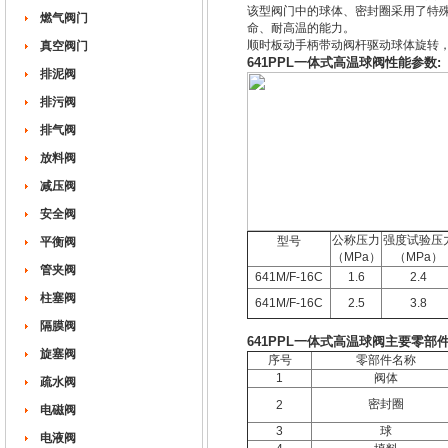
该型阀门中的球体、密封圈采用了特
燃气阀门
命、耐高温的能力。
顺时板动手柄带动阀杆驱动球体旋转
真空阀门
641PPL一体式高温球阀性能参数:
排泥阀
排污阀
排气阀
放料阀
减压阀
安全阀
公称压力
强度试验压
型号
平衡阀
（MPa）
（MPa）
管夹阀
641M/F-16C
1.6
2.4
柱塞阀
641M/F-16C
2.5
3.8
隔膜阀
641PPL一体式高温球阀主要零部件
旋塞阀
序号
零部件名称
1
阀体
疏水阀
密封圈
2
电磁阀
3
球
电液阀