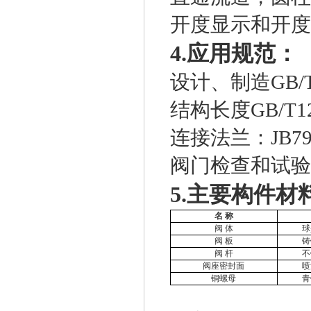
开度显示和开度
4.应用规范：
设计、制造GB/T
结构长度GB/T1
连接法兰：JB79
阀门检查和试验按
5.
主要构件材
名
称
阀
体
球
阀
板
铸
阀
杆
不
阀座密封面
喷
铜螺母
青