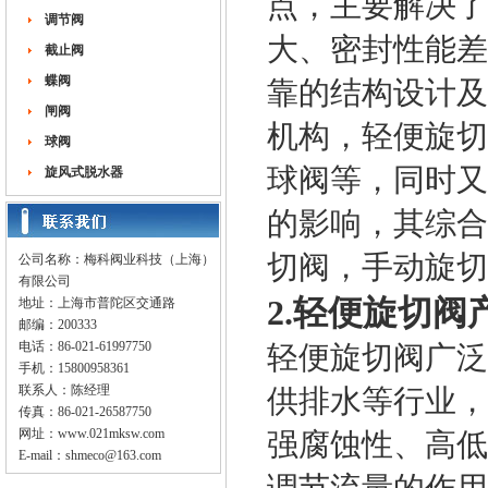
点，主要解决了
调节阀
大、密封性能差
截止阀
蝶阀
靠的结构设计及
闸阀
机构，轻便旋切
球阀
球阀等，同时又
旋风式脱水器
的影响，其综合
切阀，手动旋切
公司名称：梅科阀业科技（上海）
有限公司
2.轻便旋切阀
地址：上海市普陀区交通路
邮编：200333
电话：86-021-61997750
轻便旋切阀广泛
手机：15800958361
联系人：陈经理
供排水等行业，
传真：86-021-26587750
网址：
www.021mksw.com
强腐蚀性、高低
E-mail：
shmeco@163.com