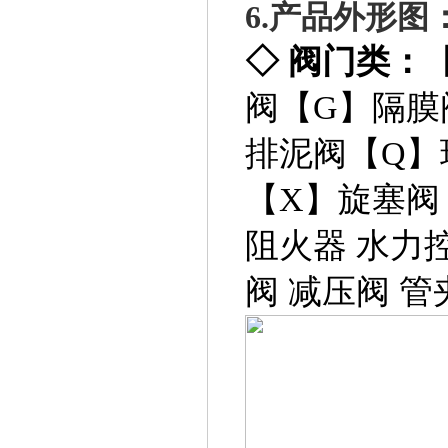
6.
产品外形图
◇
阀门类：
阀
【G】
隔膜
排泥阀
【Q】
【X】
旋塞阀
阻火器
水力
阀
减压阀
管