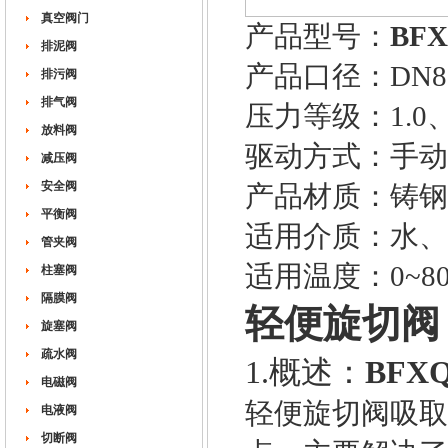
真空阀门
产品型号：
BFX
排泥阀
产品口径：DN80
排污阀
排气阀
压力等级：1.0、1
放料阀
驱动方式：手动
减压阀
安全阀
产品材质：铸钢
平衡阀
适用介质：水、
管夹阀
适用温度：0~8
柱塞阀
隔膜阀
轻便旋切阀（
旋塞阀
疏水阀
1.概述：
BFX
电磁阀
轻便旋切阀吸取
电液阀
切断阀