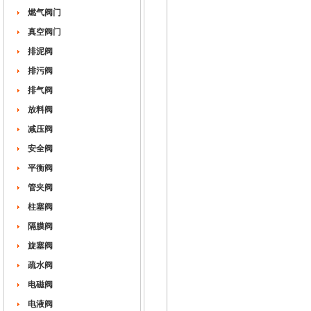
燃气阀门
真空阀门
排泥阀
排污阀
排气阀
放料阀
减压阀
安全阀
平衡阀
管夹阀
柱塞阀
隔膜阀
旋塞阀
疏水阀
电磁阀
电液阀