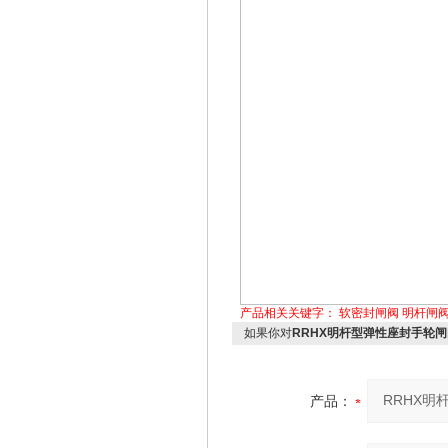
产品相关关键字：
软密封闸阀
明杆闸
如果你对
RRHX明杆型弹性座封手轮闸
产品：