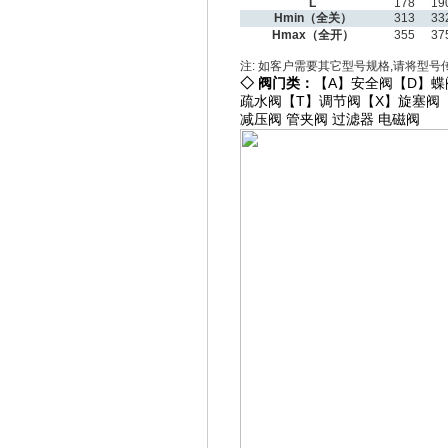
L
178
19
Hmin（
全关）
313
33
Hmax（
全开）
355
37
注: 如客户需要其它型号规格,请将型号
◇
阀门类：
【A】
安全阀
【D】
蝶
疏水阀
【T】
调节阀
【X】
旋塞阀
减压阀
管夹阀
过滤器
电磁阀