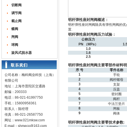
切断阀
调节阀
明杆弹性座封闸阀概述：
截止阀
明杆弹性座封闸阀除具有弹性闸阀的优点
蝶阀
置.
明杆弹性座封闸阀压力试验：
闸阀
公称压力
PN （MPa）
1.
球阀
1.0
旋风式脱水器
1.6
2.5
明杆弹性座封闸阀主要零部件材料明
序 号
零件名称
1
公司名称：梅科阀业科技（上海）
手轮
2
阀杆螺母
有限公司
3
支架
地址：上海市普陀区交通路
4
压盖
邮编：200333
5
密封圈
电话：86-021-61997750
6
阀杆
手机：15800958361
7
中法兰垫片
8
闸板
联系人：陈经理
9
阀体
传真：86-021-26587750
网址：
www.021mksw.com
明杆弹性座封闸阀主要零技术参数:
E-mail：
shmeco@163.com