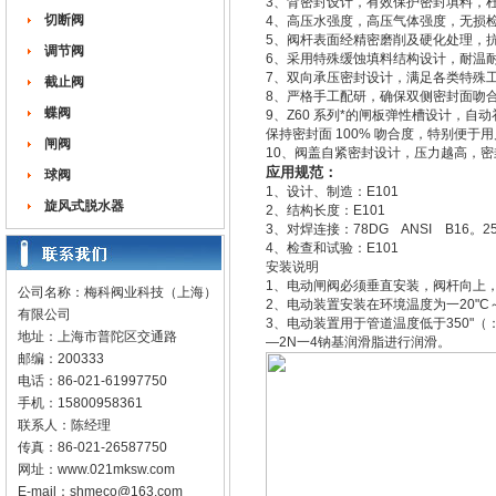
3、背密封设计，有效保护密封填料，
切断阀
4、高压水强度，高压气体强度，无损
5、阀杆表面经精密磨削及硬化处理，
调节阀
6、采用特殊缓蚀填料结构设计，耐温
7、双向承压密封设计，满足各类特殊
截止阀
8、严格手工配研，确保双侧密封面吻合
蝶阀
9、Z60 系列*的闸板弹性槽设计，自
保持密封面 100% 吻合度，特别便于
闸阀
10、阀盖自紧密封设计，压力越高，密
应用规范：
球阀
1、设计、制造：E101
旋风式脱水器
2、结构长度：E101
3、对焊连接：78DG ANSI B16。2
4、检查和试验：E101
安装说明
1、电动闸阀必须垂直安装，阀杆向上
公司名称：梅科阀业科技（上海）
2、电动装置安装在环境温度为一20"C
有限公司
3、电动装置用于管道温度低于350"（：
地址：上海市普陀区交通路
—2N一4钠基润滑脂进行润滑。
邮编：200333
电话：86-021-61997750
手机：15800958361
联系人：陈经理
传真：86-021-26587750
网址：
www.021mksw.com
E-mail：
shmeco@163.com