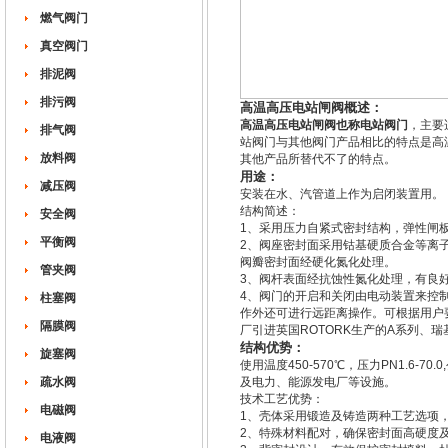
燃气阀门
真空阀门
排泥阀
排污阀
高温高压电站闸阀概述：
高温高压电站闸阀也称电站阀门
，主要
排气阀
站阀门与其他阀门产品相比的特点是高
放料阀
其他产品所替代不了的特点。
用途：
减压阀
安装在水、汽管道上作为启闭装置用。
结构简述：
安全阀
1、采用压力自紧式密封结构，弹性闸
平衡阀
2、阀座密封面采用钴基硬质合金等离
阀瓣密封面经硬化氮化处理。
管夹阀
3、阀杆表面经抗蚀性氮化处理，有良
4、阀门的开启和关闭由电动装置来控
柱塞阀
作外还可进行远距离操作。可根据用户
隔膜阀
厂引进英国ROTORK生产的A系列、
结构优势：
旋塞阀
使用温度450-570℃，压力PN1.6-70
疏水阀
及电力、能源发电厂等设施。
技术工艺优势：
电磁阀
1、壳体采用锻造及铸造两种工艺选项
2、特殊材料配对，确保密封面高硬度
电液阀