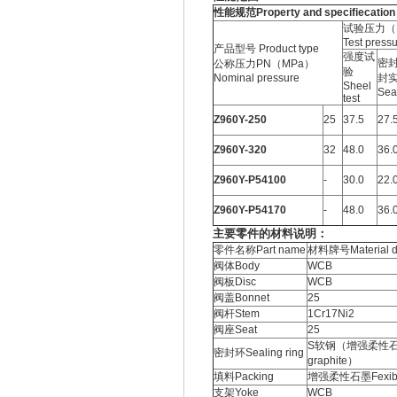
性能规范Property and specifiecation
试验压力（
Test press
产品型号 Product type
强度试
密封
公称压力PN（MPa）
验
Nominal pressure
封
Sheel
Seal
test
Z960Y-250
25
37.5
27.
Z960Y-320
32
48.0
36.
Z960Y-P54100
-
30.0
22.
Z960Y-P54170
-
48.0
36.
主要零件的材料说明：
零件名称Part name
材料牌号Material de
阀体Body
WCB
阀板Disc
WCB
阀盖Bonnet
25
阀杆Stem
1Cr17Ni2
阀座Seat
25
S软钢（增强柔性石墨）S 
密封环Sealing ring
graphite）
填料Packing
增强柔性石墨Fexible
支架Yoke
WCB