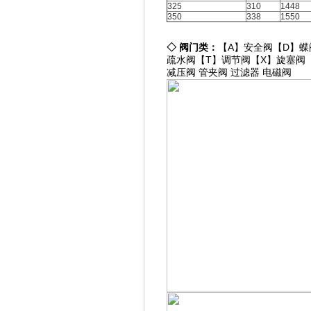
325
310
1448
350
338
1550
◇
阀门类：
【A】
安全阀
【D】
蝶
疏水阀
【T】
调节阀
【X】
旋塞阀
减压阀
管夹阀
过滤器
电磁阀