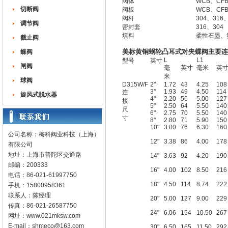
阀体
WCB、CF
切断阀
阀板
WCB、CF
阀杆
304、316
调节阀
密封套
316、304
填料
柔性石墨、
截止阀
美标黄铜蜗轮凸耳式对夹蝶阀主要连
蝶阀
L
L1
型号
英寸
闸阀
毫
英寸
毫米
英
米
球阀
D315W/F
2"
1.72
43
4.25
108
3"
1.93
49
4.50
114
连
旋风式脱水器
4"
2.20
56
5.00
127
接
5"
2.50
64
5.50
140
尺
6"
2.75
70
5.50
140
寸
8"
2.80
71
5.90
150
10"
3.00
76
6.30
160
公司名称：梅科阀业科技（上海）
12"
3.38
86
4.00
178
有限公司
地址：上海市普陀区交通路
14"
3.63
92
4.20
190
邮编：200333
16"
4.00
102
8.50
216
电话：86-021-61997750
18"
4.50
114
8.74
222
手机：15800958361
联系人：陈经理
20"
5.00
127
9.00
229
传真：86-021-26587750
24"
6.06
154
10.50
267
网址：
www.021mksw.com
E-mail：
shmeco@163.com
30"
6.50
165
11.50
292