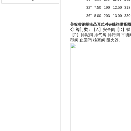
32"
7.50
190
12.50
318
36"
8.00
203
13.00
330
美标黄铜蜗轮凸耳式对夹蝶阀供货图
◇ 阀门类：
【A】
安全阀
【D】
蝶
【P】
排泥阀
排气阀
排污阀
平衡
型阀
止回阀
柱塞阀
阻火器
。