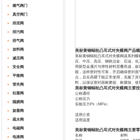
燃气阀门
真空阀门
排泥阀
排污阀
排气阀
放料阀
美标黄铜蜗轮凸耳式对夹蝶阀产品概
美标黄铜蜗轮凸耳式对夹蝶阀该系列蝶
减压阀
压、中压、高压、钢铁治金、石油、化
用新型金属片与弹性材料层叠而成，嵌
安全阀
能，这样密封性可靠，开启确保密封面
平衡阀
点，且在高曙下能正常使用，克服了其
料，以保证密封面耐磨损、耐腐蚀、使
管夹阀
美标黄铜蜗轮凸耳式对夹蝶阀主要技
柱塞阀
公称通经
公称压力
隔膜阀
实验压力Ps（MPa）
旋塞阀
适用介质
疏水阀
适用温度
电磁阀
美标黄铜蜗轮凸耳式对夹蝶阀主要零
名称
材料
电液阀