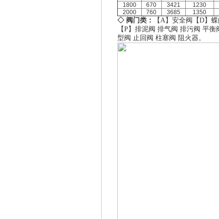
1800
670
3421
1230
2000
760
3685
1350
◇ 阀门类：
【A】
安全阀
【D】
蝶
【P】
排泥阀
排气阀
排污阀
平衡
型阀
止回阀
柱塞阀
阻火器
。