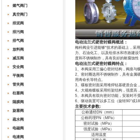
燃气阀门
真空阀门
排泥阀
排污阀
排气阀
电动法兰式硬密封蝶阀概述：
梅科阀业引进能够*技术的基础上，采用
放料阀
力、石油化工、以及给排水和市政建设
减压阀
度和不锈钢制作，具有良好的耐腐蚀性，使
电动法兰式硬密封蝶阀特点：
安全阀
1、本阀采用三偏心密封结构，阀座与
2、密封圈选用不锈钢制作，具有金属
平衡阀
用寿命长等特点。
管夹阀
3、碟板密封面采用堆焊钴基硬质合金
4、大规格蝶板采用绗架结构，强度高
柱塞阀
5、本阀具有双向密封功能，安装时不
6、驱动装置可以多工位（旋转90°或1
隔膜阀
主要技术参数:
旋塞阀
公称通经DN（mm）
公称药理PN（MPa）
疏水阀
密封试验（MPa）
电磁阀
强度试验（MPa）
适用温度
电液阀