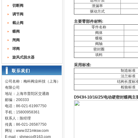
适用介质
切断阀
泄漏率
驱动方式
调节阀
主要零部件材料:
截止阀
零件名称
蝶阀
阀体
蝶板
闸阀
阀轴
球阀
密封圈
填料
旋风式脱水器
采用标准:
制造标准
法兰标准
公司名称：梅科阀业科技（上海）
结构长度标
检验标准
有限公司
地址：上海市普陀区交通路
D943H-10/16/25/电动硬密封
邮编：200333
电话：86-021-61997750
手机：15800958361
联系人：陈经理
传真：86-021-26587750
网址：
www.021mksw.com
E-mail：
shmeco@163.com