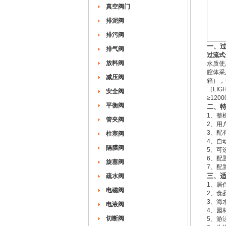
真空阀门
排泥阀
排污阀
一、
排气阀
过流式
放料阀
水质使
腔体采
减压阀
箱），
（LI
安全阀
≥12
平衡阀
二、
1、整
管夹阀
2、用
3、配
柱塞阀
4、自
隔膜阀
5、可
6、配
旋塞阀
7、配
三、
疏水阀
1、居
电磁阀
2、食
3、海
电液阀
4、园
切断阀
5、游