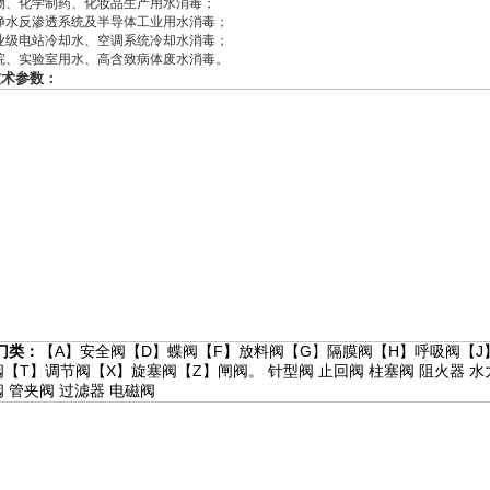
物、化学制药、化妆品生产用水消毒；
净水反渗透系统及半导体工业用水消毒；
业级电站冷却水、空调系统冷却水消毒；
院、实验室用水、高含致病体废水消毒。
技术参数：
门类：
【A】
安全阀
【D】
蝶阀
【F】
放料阀
【G】
隔膜阀
【H】
呼吸阀
【J
阀
【T】
调节阀
【X】
旋塞阀
【Z】
闸阀
。
针型阀
止回阀
柱塞阀
阻火器
水
阀
管夹阀
过滤器
电磁阀