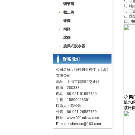
6、生
调节阀
7、纯
8、工
截止阀
9、医
蝶阀
四、
闸阀
球阀
旋风式脱水器
公司名称：梅科阀业科技（上海）
有限公司
地址：上海市普陀区交通路
邮编：200333
电话：86-021-61997750
◇
阀
手机：15800958361
疏水
联系人：陈经理
减压
传真：86-021-26587750
网址：
www.021mksw.com
E-mail：
shmeco@163.com