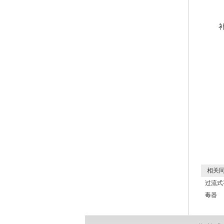
相关同
过流式
毒器