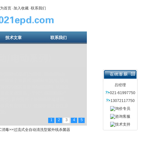
为首页
·
加入收藏
·
联系我们
技术文章
联系我们
吕经理
021-61997750
13072117750
1
2
3
4
5
C消毒
>>过流式全自动清洗型紫外线杀菌器