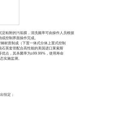
沉淀粘附的污垢膜，清洗频率可由操作人员根据
动或控制界面操作完成。
塑碳钢材质制成（下置一体式分体上置式控制
纯石英套管配合高性能的美国进口莱索斯
优点，其杀菌率为≥99.99%，使用寿命
状态实施监测。
输出恒定；