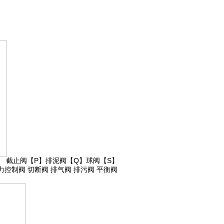
】
截止阀
【P】
排泥阀
【Q】
球阀
【S】
力控制阀
切断阀
排气阀
排污阀
平衡阀