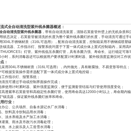
过流式全自动清洗型紫外线杀菌器概述：
全自动清洗型紫外线杀菌器
，带有自动清洗装置，清除石英套管外壁上的无机杂质和
用状态决定，石英套管被清洗的长度为整个紫外线杀菌灯的长度，手动清洗可通过手
用304L不锈钢材质（316L可选用），配有自动清洗装置，控制箱采用不锈钢或喷
含镇流器、工作指示灯、报警系统均置于下置一体式或分体上置式控制箱内，采用高
GHTHUORCES）灯管。紫外线低压杀菌灯管，具有杀菌力强、寿命长、运行稳定可靠等
000小时，系列消毒器还可以根据用户要求配置计时累时器、紫外线强度监测仪对工作
特点：
机采用304L不锈钢材质（316L可选用），内外抛光，具有耐腐蚀、不易变形等特点；
户可根据安装操作需求选配下置一体式或分体上置式电控箱；
有工作指示灯、报警系统；
动清洗可通过手动或控制界面操作完成；
选择使用计时累时器、紫外强度监测仪，便于监测套管结垢与灯管使用强度变化；
置高透紫率石英套管和高稳定性杀菌灯管，使用寿命高达12000小时以上，寿命期内
置*镇流器，保证紫外线杀菌灯效率和寿命。
适用行业：
住办公、公共场所、自备水源记水厂水消毒；
品、饮料及冷饮制品用水消毒；
水、淡水养殖及水产加工水消毒；
林灌溉、雨水及市政污水消毒处理；
泳池、水上娱乐及人工造雪水消毒；