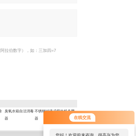
阿拉伯数字），如：三加四=7
除
臭氧水箱自洁消毒
不锈钢过流式紫外线杀菌
在线交流
器
器
您好！欢迎前来咨询，很高兴为您