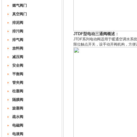
燃气阀门
真空阀门
排泥阀
排污阀
JTDF型电动三通阀概述：
JTDF系列电动阀适用于暖通空调水
排气阀
限位触点开关，设手动开阀机构，方便
放料阀
减压阀
安全阀
平衡阀
管夹阀
柱塞阀
隔膜阀
旋塞阀
疏水阀
电磁阀
电液阀