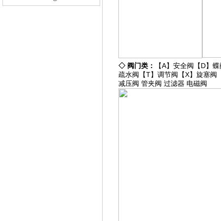
◇
阀门类：
【A】
安全阀
【D】
蝶
疏水阀
【T】
调节阀
【X】
旋塞阀
减压阀
管夹阀
过滤器
电磁阀