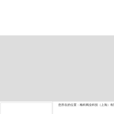
网站首页
公司简介
产品展示
您所在的位置：梅科阀业科技（上海）有
产品展示