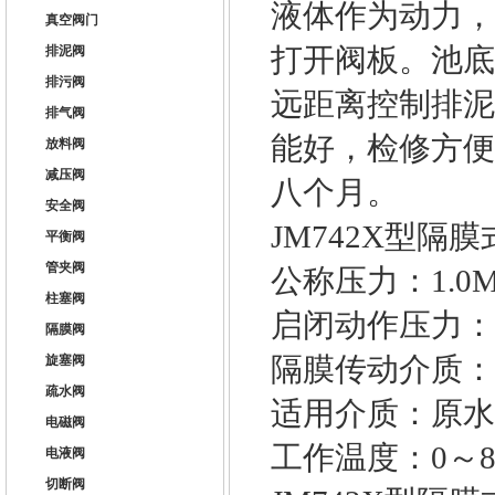
液体作为动力，
真空阀门
打开阀板。池底
排泥阀
排污阀
远距离控制排泥
排气阀
能好，检修方便
放料阀
减压阀
八个月。
安全阀
JM742X型隔
平衡阀
管夹阀
公称压力：1.0M
柱塞阀
启闭动作压力：0.
隔膜阀
隔膜传动介质：
旋塞阀
疏水阀
适用介质：原水
电磁阀
工作温度：0～8
电液阀
切断阀