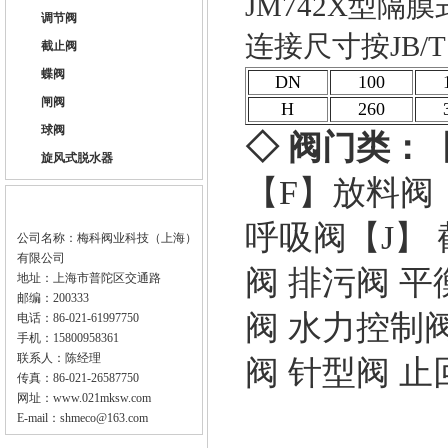
JM742X型
调节阀
连接尺寸按JB/T
截止阀
蝶阀
DN
100
闸阀
H
260
球阀
◇ 阀门类：
旋风式脱水器
【F】
放料阀
呼吸阀
【J】
公司名称：梅科阀业科技（上海）
有限公司
阀
排污阀
平
地址：上海市普陀区交通路
邮编：200333
阀
水力控制
电话：86-021-61997750
手机：15800958361
联系人：陈经理
阀
针型阀
止
传真：86-021-26587750
网址：
www.021mksw.com
E-mail：
shmeco@163.com