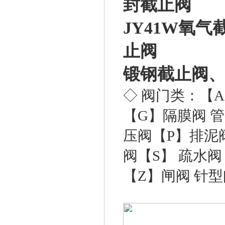
封截止阀
JY41W
氧气
止阀
锻钢截止阀
◇ 阀门类：
【
【G】
隔膜阀
管
压阀
【P】
排泥
阀
【S】
疏水阀
【Z】
闸阀
针型