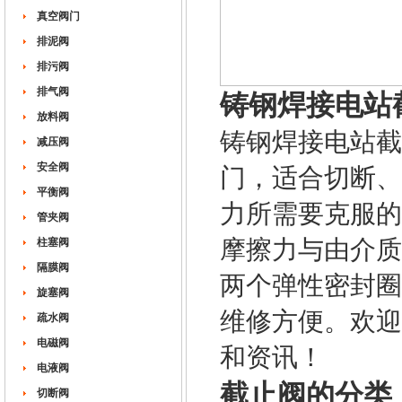
真空阀门
排泥阀
排污阀
排气阀
铸钢焊接电站
放料阀
铸钢焊接电站截
减压阀
安全阀
门，适合切断、
平衡阀
力所需要克服的
管夹阀
摩擦力与由介质
柱塞阀
隔膜阀
两个弹性密封圈
旋塞阀
维修方便。欢迎
疏水阀
电磁阀
和资讯！
电液阀
截止阀的分类
切断阀