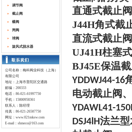
调节阀
直通式截止
截止阀
J44H
蝶阀
角式截
闸阀
直流式截止
球阀
旋风式脱水器
UJ41H
柱塞
BJ45E
保温截
公司名称：梅科阀业科技（上海）
有限公司
YDDWJ44-16
地址：上海市普陀区交通路
邮编：200333
电动截止阀
电话：86-021-61997750
手机：15800958361
YDAWL41-150
联系人：陈经理
传真：86-021-26587750
网址：
www.021mksw.com
法兰型
DSJ4lH
E-mail：
shmeco@163.com