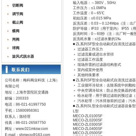
输入电源：～380V，50Hz
切断阀
工作压力：≤1.0MPa
工作温度：0～65℃
调节阀
初始压差：≤0.015 MPa
截止阀
反洗压差：0.03～0.124Mpa（注：出
防护等级：IP33（用于室内） IP55（
蝶阀
反洗时间：0～60秒（注：出厂时一般预
反洗耗水量：≤过滤水量的1‰
闸阀
■ ZL系列SF型全自动刷式自清洗过
球阀
﹡ 过滤器工作压力
﹡ 过滤流量或进出水管径
旋风式脱水器
﹡ 过滤器工作温度
﹡ 现场所需的过滤器结构形式
﹡ 室内或室外使用
﹡ 其他特殊要求
公司名称：梅科阀业科技（上海）
■ ZL系列SF型全自动刷式自清洗过滤
﹡ 工业循环冷却水：去除系统中的颗
有限公司
﹡ 中央空调冷却水：防止热交换器的
地址：上海市普陀区交通路
﹡ 给水处理：用于膜过滤前的预过滤
邮编：200333
﹡ 污水处理：污水排放前的过滤；污
电话：86-021-61997750
■ ZL系列SL型全自动刷式过滤器设备
手机：15800958361
L型
MECO-ZL0100SF
联系人：陈经理
MECO-ZL0200SF
传真：86-021-26587750
MECO-ZL0300SF
网址：
www.021mksw.com
MECO-ZL0400SF
MECO-ZL0500SF
E-mail：
shmeco@163.com