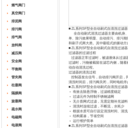
燃气阀门
真空阀门
排泥阀
■ ZL系列SF型全自动刷式自清洗过滤
排污阀
全自动刷式清洗过滤器主要由机身、
排气阀
单、除污效果明显、自动排污、排污期
和刷子式两大类。其中吸咀式的驱动方
放料阀
■ ZL系列SF型全自动刷式自清洗过滤
过滤器的过滤过程
减压阀
过滤器正常过滤时，被滤液体从过滤器
安全阀
过滤时，污物被截留在滤芯内侧，随着
动自动清洗过程。
平衡阀
过滤器的清洗过程
管夹阀
控制器发出信号，自动排污阀开启，同
清洗时间后，排污阀关闭，同时电机停
柱塞阀
■ ZL系列SF型全自动刷式自清洗过滤
﹡ 有效去除悬浮物，过滤精度稳定
隔膜阀
﹡ 过滤元件为特制不锈钢滤网
旋塞阀
﹡ 无介质网式过滤，无需定期补充滤料
﹡ 清洗时连续过滤，不断流，水耗少
疏水阀
﹡ 根据水质可自行设定清洗时间、清
﹡ 结构紧凑，节省空间
电磁阀
﹡ 运行维护简单
电液阀
■ ZL系列SF型全自动刷式自清洗过滤