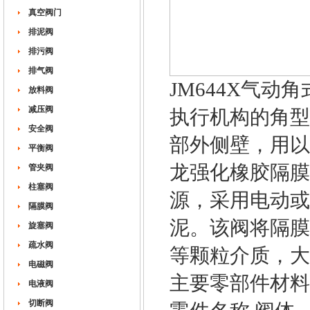
真空阀门
排泥阀
排污阀
排气阀
JM644X气
放料阀
减压阀
执行机构的角型
安全阀
部外侧壁，用以
平衡阀
龙强化橡胶隔膜
管夹阀
柱塞阀
源，采用电动或
隔膜阀
泥。该阀将隔膜
旋塞阀
疏水阀
等颗粒介质，大
电磁阀
主要零部件材料
电液阀
切断阀