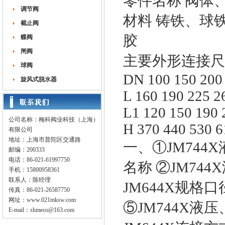
零件名称 阀体、
调节阀
材料 铸铁、球
截止阀
胶
蝶阀
闸阀
主要外形连接尺
球阀
DN 100 150 200 
旋风式脱水器
L 160 190 225 2
L1 120 150 190 
公司名称：梅科阀业科技（上海）
H 370 440 530 6
有限公司
地址：上海市普陀区交通路
一、①JM744
邮编：200333
电话：86-021-61997750
名称 ②JM744
手机：15800958361
联系人：陈经理
JM644X规格口
传真：86-021-26587750
网址：
www.021mksw.com
⑤JM744X液压
E-mail：
shmeco@163.com