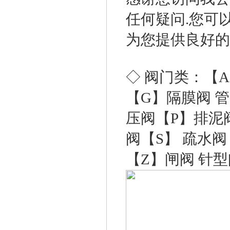
任何疑问.您可
为您提供良好的服
◇ 阀门类：【
【G】隔膜阀 管
压阀【P】排泥阀
阀【S】 疏水
【Z】闸阀 针型