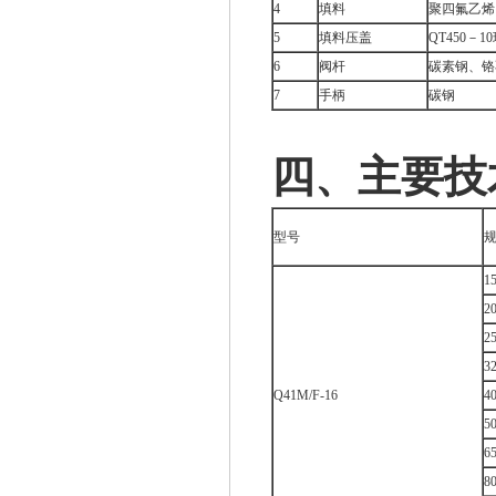
4
填料
聚四氟乙烯
5
填料压盖
QT450－
6
阀杆
碳素钢、铬
7
手柄
碳钢
四、主要技
型号
1
2
2
3
Q41M/F-16
4
5
6
8