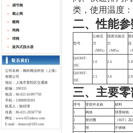
调节阀
类，使用温度：≤
截止阀
二、性能参
蝶阀
闸阀
公称压
强度试验压
密
球阀
型号
力
力
压
旋风式脱水器
（MPa）
（MPa）
（
Q41M/F-
1.6
2.4
1.8
16C
公司名称：梅科阀业科技（上海）
Q41M/F-
有限公司
2.5
3.8
2.8
16C
地址：上海市普陀区交通路
三、主要零
邮编：200333
电话：86-021-61997750
手机：15800958361
序号
零部件名称
材料
联系人：陈经理
传真：86-021-26587750
1
阀体
球墨铸铁、
网址：
www.021mksw.com
2
密封圈
（M/F）高
E-mail：
shmeco@163.com
3
球
不锈钢