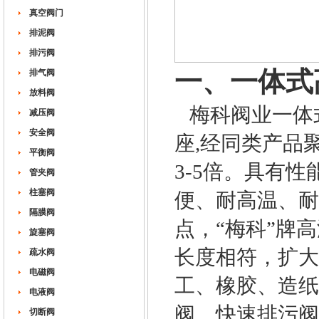
真空阀门
排泥阀
排污阀
一、一体式
排气阀
放料阀
梅科阀业一体
减压阀
安全阀
座,经同类产品
平衡阀
3-5倍。具有
管夹阀
柱塞阀
便、耐高温、耐
隔膜阀
点，“梅科”牌
旋塞阀
长度相符，扩大
疏水阀
电磁阀
工、橡胶、造纸
电液阀
阀、快速排污阀
切断阀