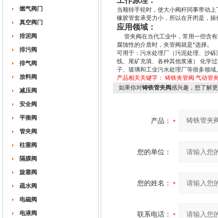
工作原理：
燃气阀门
当顺转手轮时，使大小阀杆同事带动上
橡胶管套承受力小，所以在开闭是，操
真空阀门
应用领域：
排泥阀
管夹阀在当代工业中，常用一些含有颗
腐蚀性的介质时，夹管阀就是*选择。
排污阀
可用于：污水处理厂（污泥处理、沙砾
线、尾矿充填、各种其他浆液） 化学
排气阀
子、玻璃和工业污水处理厂等很多领域
放料阀
产品相关关键字：
铸铁夹管阀
气动管
如果你对
铸铁管夹阀
感兴趣，想了解更
减压阀
安全阀
平衡阀
产品：
管夹阀
柱塞阀
您的单位：
隔膜阀
旋塞阀
您的姓名：
疏水阀
电磁阀
电液阀
联系电话：