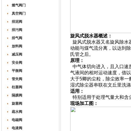
燃气阀门
真空阀门
排泥阀
排污阀
旋风式脱水器概述：
排气阀
旋风式脱水器又名旋风除水
放料阀
动能与煤气流分离，以达到除
氏管之后。
减压阀
原理：
安全阀
中气体切向进入，且入口速度
平衡阀
气液间的相对运动速度，借以
大于5卿的尘粒，除尘效率一般
管夹阀
湿式除尘器串联在文丘里洗涤
柱塞阀
适用：
隔膜阀
特别适用于处理气量大和含
现场加工图：
旋塞阀
疏水阀
电磁阀
电液阀