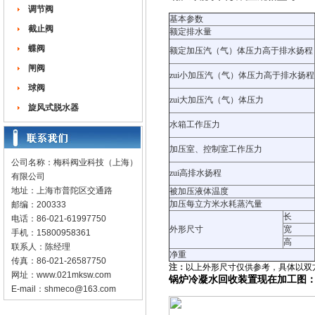
调节阀
基本参数
截止阀
额定排水量
蝶阀
额定加压汽（气）体压力高于排水扬程
闸阀
zui小加压汽（气）体压力高于排水扬程
球阀
zui大加压汽（气）体压力
旋风式脱水器
水箱工作压力
加压室、控制室工作压力
公司名称：梅科阀业科技（上海）
zui高排水扬程
有限公司
地址：上海市普陀区交通路
被加压液体温度
加压每立方米水耗蒸汽量
邮编：200333
长
电话：86-021-61997750
外形尺寸
宽
手机：15800958361
高
联系人：陈经理
净重
传真：86-021-26587750
注：
以上外形尺寸仅供参考，具体以双
网址：
www.021mksw.com
锅炉冷凝水回收装置现在加工图
E-mail：
shmeco@163.com