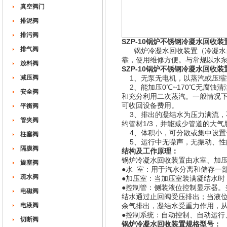
真空阀门
排泥阀
排污阀
SZP-10锅炉不锈钢冷凝水回收装
排气阀
锅炉冷凝水回收装置（冷凝水自
靠，使用维修方便。与常规以水
放料阀
SZP-10锅炉不锈钢冷凝水回收装
减压阀
1、无泵无电机，以蒸汽或压缩
2、能加压0℃~170℃无腐蚀
安全阀
和充分利用二次蒸汽。一般情况下可
可收回设备费用。
平衡阀
3、排出的凝结水为压力满流，不
管夹阀
约管材1/3，并能减少管道的大气
4、体积小，可分散或集中设置
柱塞阀
5、运行中无噪声，无振动、性
隔膜阀
结构及工作原理：
锅炉冷凝水回收装置由水室、加
旋塞阀
●水 室：用于汽水分离和储存一
疏水阀
●加压室：当加压室装满凝结水时
●控制管：侧装液位控制显示器。
电磁阀
结水通过止回阀受压排出；当液
电液阀
余气排出，凝结水受重力作用，
●控制系统：自动控制、自动运行
切断阀
锅炉冷凝水回收装置规格型号：