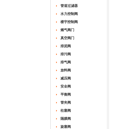
管道过滤器
水力控制阀
楼宇控制阀
燃气阀门
真空阀门
排泥阀
排污阀
排气阀
放料阀
减压阀
安全阀
平衡阀
管夹阀
柱塞阀
隔膜阀
旋塞阀