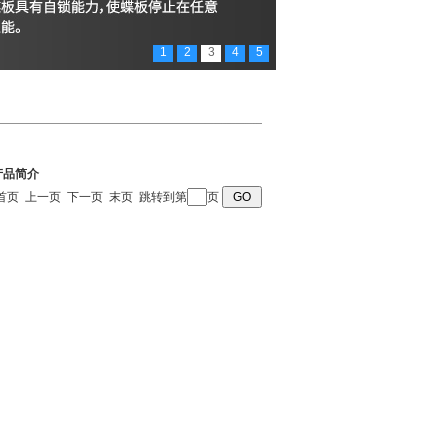
1
2
3
4
5
产品简介
 页 首页 上一页 下一页 末页 跳转到第
页