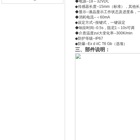
◆电源--18～32VDC
◆传感器长度--15mm（标准），其他
◆显示--液晶显示工作状态及进度条，一
◆消耗电流--＜60mA
◆设定方式--按键式，一键设定
◆响应时间--0.5s，阻尼1～10s可调
◆介质温度zui大变化率--300K/min
◆防护等级--IP67
◆防爆--Ex d iiC T6 Gb（选项）
三、部件说明：