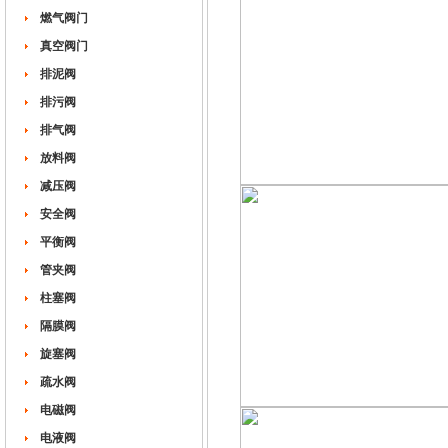
燃气阀门
真空阀门
排泥阀
排污阀
排气阀
放料阀
减压阀
安全阀
平衡阀
管夹阀
柱塞阀
隔膜阀
旋塞阀
疏水阀
电磁阀
电液阀