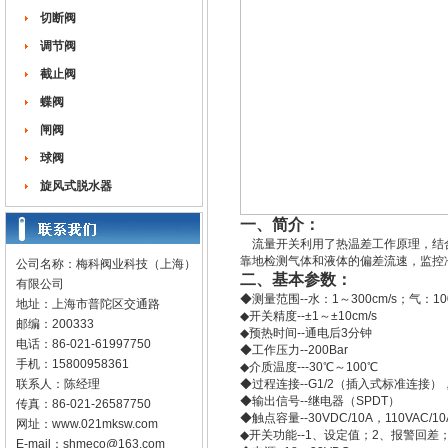
切断阀
调节阀
截止阀
蝶阀
闸阀
球阀
旋风式脱水器
一、简介：
流量开关利用了热温差工作原理，结合
靠地检测气体和液体的偏差流速，监控
公司名称：梅科阀业科技（上海）
二、基本参数：
有限公司
◆测量范围--水：1～300cm/s；气：100
地址：上海市普陀区交通路
◆开关精度--±1～±10cm/s
邮编：200333
◆预热时间--通电后3分钟
电话：86-021-61997750
◆工作压力--200Bar
手机：15800958361
◆介质温度---30℃～100℃
联系人：陈经理
◆过程连接--G1/2（插入式标准连接
◆输出信号--继电器（SPDT）
传真：86-021-26587750
◆触点容量--30VDC/10A，110VAC/10
网址：
www.021mksw.com
◆开关功能--1、设定值；2、报警回
E-mail：
shmeco@163.com