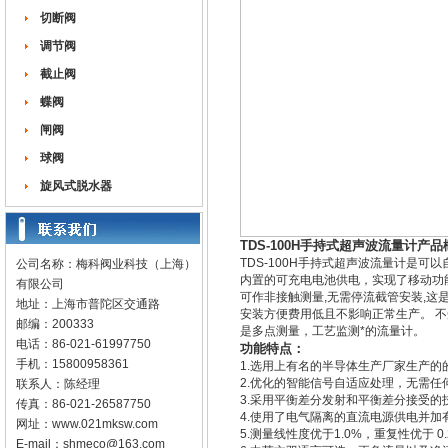
切断阀
调节阀
截止阀
蝶阀
闸阀
球阀
旋风式脱水器
TDS-100H手持式超声波流量计产
TDS-100H手持式超声波流量计是
公司名称：梅科阀业科技（上海）
内置的可充电电池供电，实现了移动功能
有限公司
可作非接触测量,无需停流截管安装,这
地址：上海市普陀区交通路
安装方便费用低且不影响正常生产。 
邮编：200333
是多点测量，工艺监测*的流量计。
电话：86-021-61997750
功能特点：
手机：15800958361
1.选用上有名的半导体生产厂家生产的
2.优化的智能信号自适应处理，无需
联系人：陈经理
3.采用平衡差分发射和平衡差分接受
传真：86-021-26587750
4.使用了电气隔离的直流电源供电并
网址：
www.021mksw.com
5.测量线性度优于1.0%，重复性优于 0
E-mail：
shmeco@163.com