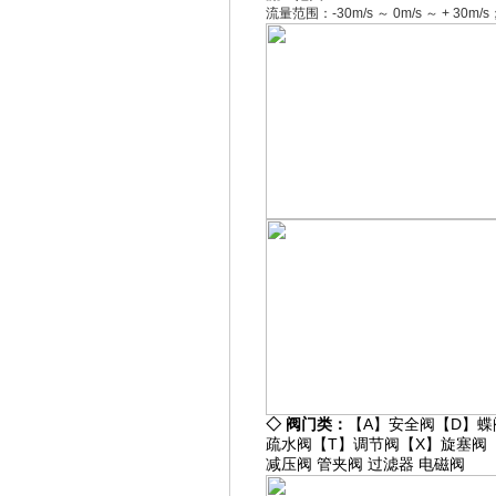
流量范围：-30m/s ～ 0m/s ～ + 30m/s
◇
阀门类：
【A】
安全阀
【D】
蝶
疏水阀
【T】
调节阀
【X】
旋塞阀
减压阀
管夹阀
过滤器
电磁阀