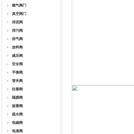
燃气阀门
真空阀门
排泥阀
排污阀
排气阀
放料阀
减压阀
安全阀
平衡阀
管夹阀
柱塞阀
隔膜阀
旋塞阀
疏水阀
电磁阀
电液阀