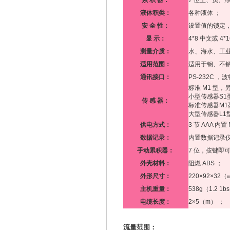
累 积 器：
7 位正、负、
液体积类：
各种液体 ；
安 全 性：
设置值的锁定，
显 示：
4*8 中文或 4*
测量介质：
水、海水、工
适用范围：
适用于钢、不锈
通讯接口：
PS-232C 
标准 M1 型，
小型传感器S1型
传 感 器：
标准传感器M1型
大型传感器L1型：
供电方式：
3 节 AAA 内
数据记录：
内置数据记录仪可
手动累积器：
7 位，按键即
外壳材料：
阻燃 ABS ；
外形尺寸：
220×92×32（
主机重量：
538g（1.2 1
电缆长度：
2×5（m） ；
流量范围：