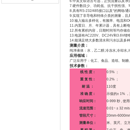
6.中英文双语言可选，正负流量以及净
7.硬件数目少、功耗低、抗干扰性强、
8.具有RS-232/485接口以及*的网
9.实现了非导电和特殊介质的测量，
10.输入输出多样化，有频率、电流和O
11.内置日、月、年累计器，具有上断
12.所有累积内容，日期时间等均存储
13.电源有AC220V、DC24V和3.6V
14.能满足绝大多数清水和污水以及多
测量介质：
纯净液体：水，乙二醇,冷冻水,冷却水,冷水
应用领域：
广泛应用于：化工、食品、造纸、制糖
技术参数：
线 性 度：
0.5% ；
重 复 性：
0.2% ；
耐 温 ：
110度
准 确 度：
示值的± 1% ，流
响应时间：
0-999 秒 , 
流速范围：
0.01~ ± 32 m/
管段尺寸：
20mm-6000m
测量单位：
米、英尺、立方