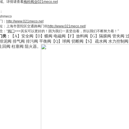
域。详情请查看
梅科阀业
021meco.net
吕
：
shmeco
门：
http://www.021meco.net
址：上海市普陀区交通路阀门街
http://www.021meco.net/
念：
“
阀门
>>>
其实可以更好的！因为我们一直坚信着，所以我们不断努力着！
”
门类：
【A】
安全阀
【D】
蝶阀
电磁阀
【F】
放料阀
【G】
隔膜阀
管夹阀
排泥阀
排气阀
排污阀
平衡阀
【Q】
球阀
切断阀
【S】
疏水阀
水力控制阀
止回阀
柱塞阀
阻火器
。