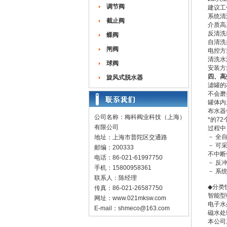
调节阀
建议工作
系统清洁
截止阀
介质高度
反清洗
蝶阀
自清洗
闸阀
电控方
清洗水
球阀
安装方
四、高
旋风式脱水器
滤罐的
不会磨
罐体内
布水器
公司名称：梅科阀业科技（上海）
*的7
有限公司
过程中
－ 全
地址：上海市普陀区交通路
－ 可
邮编：200333
不中断
电话：86-021-61997750
－ 反
手机：15800958361
－ 系
联系人：陈经理
◆
分类
传真：86-021-26587750
智能型
网址：
www.021mksw.com
电子水
E-mail：
shmeco@163.com
磁水处
本公司