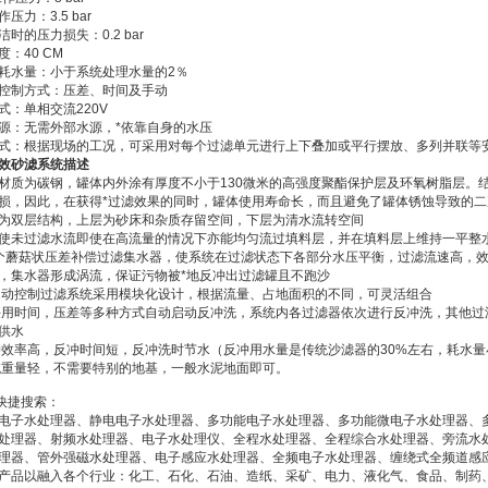
压力：3.5 bar
时的压力损失：0.2 bar
：40 CM
耗水量：小于系统处理水量的2％
控制方式：压差、时间及手动
式：单相交流220V
源：无需外部水源，*依靠自身的水压
式：根据现场的工况，可采用对每个过滤单元进行上下叠加或平行摆放、多列并联等
效砂滤系统描述
材质为碳钢，罐体内外涂有厚度不小于130微米的高强度聚酯保护层及环氧树脂层。
损，因此，在获得*过滤效果的同时，罐体使用寿命长，而且避免了罐体锈蚀导致的二
为双层结构，上层为砂床和杂质存留空间，下层为清水流转空间
使未过滤水流即使在高流量的情况下亦能均匀流过填料层，并在填料层上维持一平整
2个蘑菇状压差补偿过滤集水器，使系统在过滤状态下各部分水压平衡，过滤流速高，
，集水器形成涡流，保证污物被*地反冲出过滤罐且不跑沙
自动控制过滤系统采用模块化设计，根据流量、占地面积的不同，可灵活组合
采用时间，压差等多种方式自动启动反冲洗，系统内各过滤器依次进行反冲洗，其他过
供水
冲效率高，反冲时间短，反冲洗时节水（反冲用水量是传统沙滤器的30%左右，耗水量
统重量轻，不需要特别的地基，一般水泥地面即可。
快捷搜索：
电子水处理器
、
静电电子水处理器
、
多功能电子水处理器
、
多功能微电子水处理器
、
处理器
、
射频水处理器
、
电子水处理仪
、
全程水处理器
、全程综合水处理器、
旁流水
理器、管外强磁水处理器、
电子感应水处理器
、全频电子水处理器、缠绕式全频道感
产品以融入各个行业：化工、石化、石油、造纸、采矿、电力、液化气、食品、制药