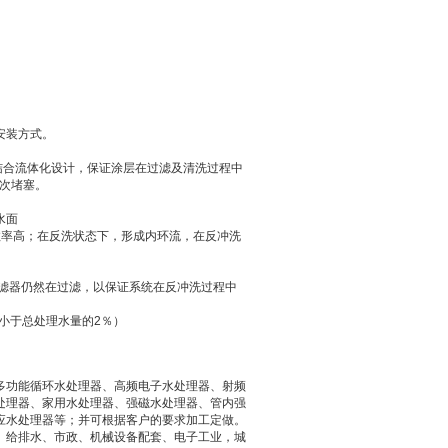
安装方式。
结合流体化设计，保证涂层在过滤及清洗过程中
次堵塞。
水面
效率高；在反洗状态下，形成内环流，在反冲洗
滤器仍然在过滤，以保证系统在反冲洗过程中
小于总处理水量的2％）
多功能循环水处理器
、
高频电子水处理器
、
射频
处理器
、
家用水处理器
、
强磁水处理器
、管内强
应水处理器
等；并可根据客户的要求
加工定做
。
、给排水、市政、机械设备配套、电子工业，城