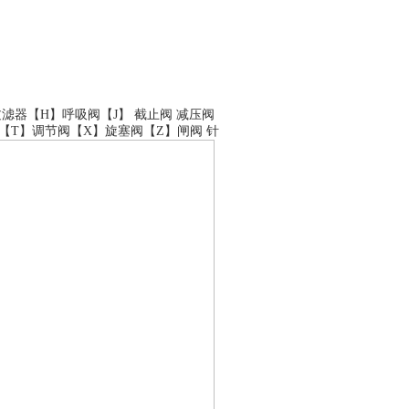
过滤器
【H】
呼吸阀
【J】
截止阀
减压阀
【T】
调节阀
【X】
旋塞阀
【Z】
闸阀
针