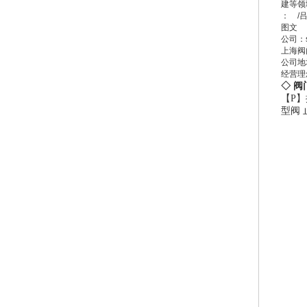
建等领
：
/
图文
公司：
上海阀
公司地
经营理
◇ 阀
【P】
型阀