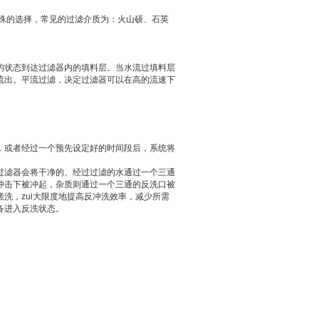
殊的选择，常见的过滤介质为：火山硕、石英
的状态到达过滤器内的填料层。当水流过填料层
流出。平流过滤，决定过滤器可以在高的流速下
，或者经过一个预先设定好的时间段后，系统将
过滤器会将干净的、经过过滤的水通过一个三通
冲击下被冲起，杂质则通过一个三通的反洗口被
洗，zui大限度地提高反冲洗效率，减少所需
备进入反洗状态。