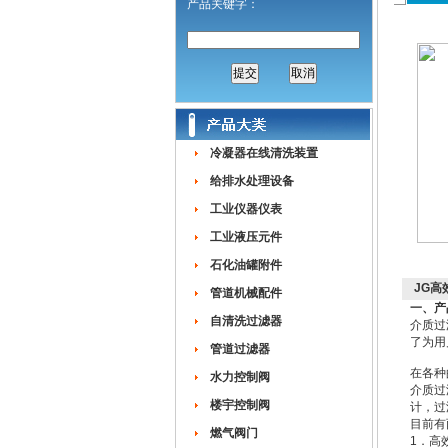
产品关键字：
冷凝器在线清洗装置
给排水处理设备
工业仪器仪表
工业液压元件
石化油罐附件
JG高
管道机械配件
一、产
自清洗过滤器
介质过
了为用
管道过滤器
在各种
水力控制阀
介质过
楼宇控制阀
计，过
目前有
燃气阀门
1．高