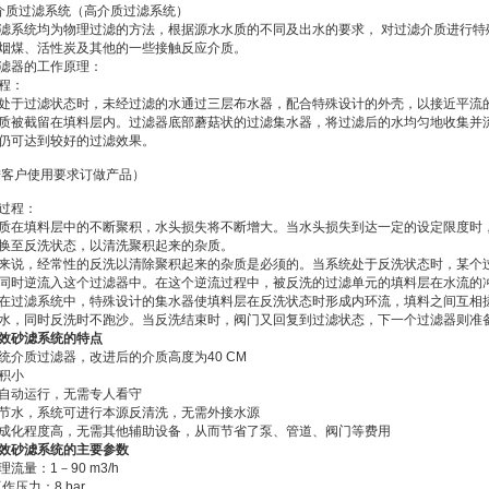
介质过滤系统（高介质过滤系统）
滤系统均为物理过滤的方法，根据源水水质的不同及出水的要求， 对过滤介质进行特
烟煤、活性炭及其他的一些接触反应介质。
滤器的工作原理：
程：
处于过滤状态时，未经过滤的水通过三层布水器，配合特殊设计的外壳，以接近平流
质被截留在填料层内。过滤器底部蘑菇状的过滤集水器，将过滤后的水均匀地收集并
仍可达到较好的过滤效果。
客户使用要求订做产品）
过程：
质在填料层中的不断聚积，水头损失将不断增大。当水头损失到达一定的设定限度时
换至反洗状态，以清洗聚积起来的杂质。
来说，经常性的反洗以清除聚积起来的杂质是必须的。当系统处于反洗状态时，某个
同时逆流入这个过滤器中。在这个逆流过程中，被反洗的过滤单元的填料层在水流的
在过滤系统中，特殊设计的集水器使填料层在反洗状态时形成内环流，填料之间互相搓
水，同时反洗时不跑沙。当反洗结束时，阀门又回复到过滤状态，下一个过滤器则准
效砂滤系统的特点
统介质过滤器，改进后的介质高度为40 CM
积小
自动运行，无需专人看守
节水，系统可进行本源反清洗，无需外接水源
成化程度高，无需其他辅助设备，从而节省了泵、管道、阀门等费用
效砂滤系统的主要参数
流量：1－90 m3/h
工作压力：8 bar