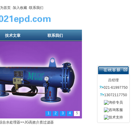
为首页
·
加入收藏
·
联系我们
技术文章
联系我们
吕经理
021-61997750
13072117750
1
2
3
4
5
综合水处理器
>>JG高效介质过滤器