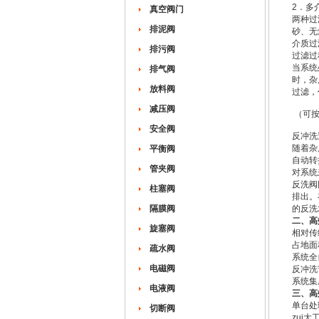
2．多
真空阀门
两种过
排泥阀
砂、无
介质过
排污阀
过滤过
当系统
排气阀
时，杂
放料阀
过滤，
减压阀
（可按
安全阀
反冲洗
随着杂
平衡阀
自动转
管夹阀
对系统
反洗阀
柱塞阀
排出。
隔膜阀
的反洗
二、高
旋塞阀
相对传
占地面
疏水阀
系统全
电磁阀
反冲洗
系统集
电液阀
三、高
单台处理
切断阀
zui大