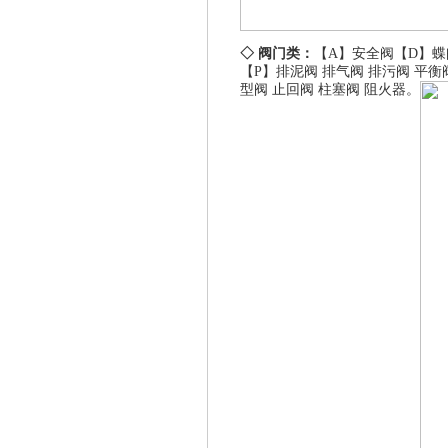
◇ 阀门类：
【A】
安全阀
【D】
蝶
【P】
排泥阀
排气阀
排污阀
平衡
型阀
止回阀
柱塞阀
阻火器
。