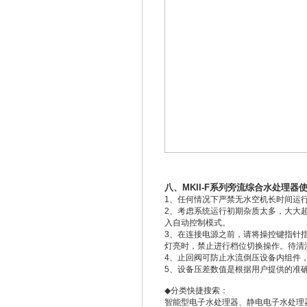
八、MK
II-F系列旁流综合水处理器
1、任何情况下严禁无水空机长时间运
2、考虑系统运行初期杂质太多，大大超
入自动控制模式。
3、在连接电源之前，请将操控键指针
灯亮时，禁止进行档位切换操作。待清
4、止回阀可防止水流倒压设备内组件
5、设备压差数值是根据用户提供的准
◆
分类快捷搜索：
智能型
电子水处理器
、
静电电子水处理