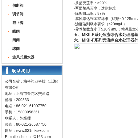
·杀菌灭藻率：>99%
切断阀
·军团菌杀灭率：达到标准
·除垢阻垢率：97%
调节阀
·腐蚀率达到国家标准（碳钢≤0.125mm
截止阀
·浊度达到级水要求（≤20mg/L）
·异养菌数宜小于510个/mL；粘泥量宜小
蝶阀
五、MK
II-F系列旁流综合水处理器
闸阀
六、MK
II-F系列旁流综合水处理器
球阀
旋风式脱水器
公司名称：梅科阀业科技（上海）
有限公司
地址：上海市普陀区交通路
邮编：200333
电话：86-021-61997750
手机：15800958361
联系人：陈经理
传真：86-021-26587750
网址：
www.021mksw.com
E-mail：
shmeco@163.com