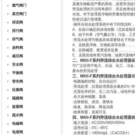
及微生物黏泥严重的系统，设置旁流处
燃气阀门
旁流处理的方法简单易行，而且效果也
真空阀门
水池。对于处理悬浮物的旁量按照经验
快使过滤介质堵塞。
排泥阀
·循环冷却水处理系统中有下列情况时
A、在设计确定的浓缩倍数（尤其是较
排污阀
B、由于外界（空气飘尘等）污染，工
排气阀
·旁流水处理可根据具体需要除去下列
A、去除悬浮物、生物粘泥等杂质……
放料阀
B、去除碱度、硬度或含盐量…………
C、去除其他有害污染物、油类污染物
减压阀
二、MK
II-F系列旁流综合水处理器
安全阀
可广泛应用于电力、石油、化工、冶金
废水的旁流处理
平衡阀
三、MK
II-F系列旁流综合水处理器
管夹阀
·电脑编程控制，全自动运行
·旁流处理，仅需处理系统水量的2%~5
柱塞阀
·无需化学药剂，无二次污染，绿色环保
·杀灭各种细菌、藻类
隔膜阀
·去除锈垢、淤泥、黄锈水
旋塞阀
·除臭、除异味、降低浊度
·效果明显，直观可见
疏水阀
四、MK
II-F系列旁流综合水处理器
·输入电源：AC220V/380V/50Hz
电磁阀
·适用水温：0℃—95℃
电液阀
·水质硬度：<800mg/L（CaCO3计）