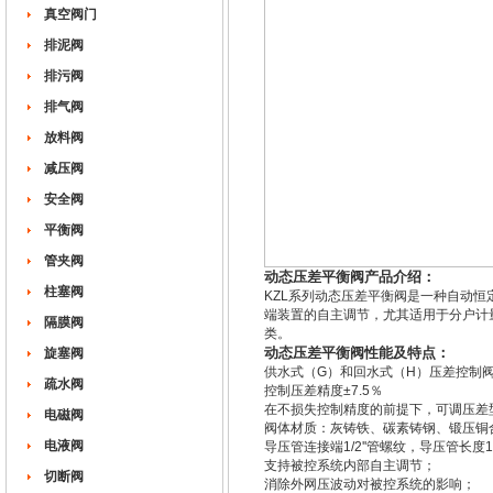
真空阀门
排泥阀
排污阀
排气阀
放料阀
减压阀
安全阀
平衡阀
管夹阀
动态压差平衡阀产品介绍：
柱塞阀
KZL系列动态压差平衡阀是一种自动
端装置的自主调节，尤其适用于分户计
隔膜阀
类。
动态压差平衡阀性能及特点：
旋塞阀
供水式（G）和回水式（H）压差控制
疏水阀
控制压差精度±7.5％
在不损失控制精度的前提下，可调压差型
电磁阀
阀体材质：灰铸铁、碳素铸钢、锻压铜
电液阀
导压管连接端1/2''管螺纹，导压管长度1
支持被控系统内部自主调节；
切断阀
消除外网压波动对被控系统的影响；