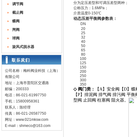
分为定压差型和可调压差型两种；
调节阀
公称压力：1.6MPa；
截止阀
介质温度0-150℃
动态压差平衡阀参数表：
蝶阀
DN
20
闸阀
25
32
球阀
40
50
旋风式脱水器
65
80
100
125
150
公司名称：梅科阀业科技（上海）
200
250
有限公司
300
地址：上海市普陀区交通路
350
邮编：200333
◇
阀门类：
【
A
】
安全阀
【
D
】
蝶
【
P
】
排泥阀
排气阀
排污阀
平衡
电话：86-021-61997750
型阀
止回阀
柱塞阀
阻火器
。
手机：15800958361
联系人：陈经理
传真：86-021-26587750
网址：
www.021mksw.com
E-mail：
shmeco@163.com