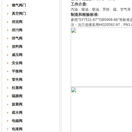
工作介质:
燃气阀门
汽油、煤油、柴油、芳烃、硫、空气等，或其
真空阀门
制造和检验标准:
参照“SY7511-87”“GB5908-86”
排泥阀
注：法兰连接采用HG20592-97，PN1
排污阀
排气阀
放料阀
减压阀
安全阀
平衡阀
管夹阀
柱塞阀
隔膜阀
旋塞阀
疏水阀
电磁阀
电液阀