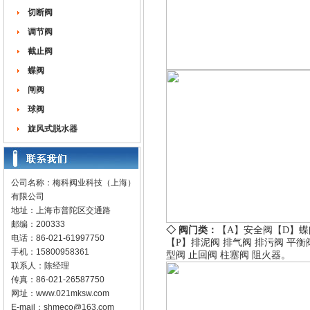
切断阀
调节阀
截止阀
蝶阀
闸阀
球阀
旋风式脱水器
公司名称：梅科阀业科技（上海）
有限公司
地址：上海市普陀区交通路
邮编：200333
◇ 阀门类：
【A】
安全阀
【D】
蝶
电话：86-021-61997750
【P】
排泥阀
排气阀
排污阀
平衡
手机：15800958361
型阀
止回阀
柱塞阀
阻火器
。
联系人：陈经理
传真：86-021-26587750
网址：
www.021mksw.com
E-mail：
shmeco@163.com