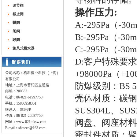
调节阀
操作压力:
截止阀
A:-295Pa（-3
蝶阀
闸阀
B:-295Pa（-3
球阀
C:-295Pa（-3
旋风式脱水器
D:客户特殊要求： 
+98000Pa（+
公司名称：梅科阀业科技（上海）
有限公司
防爆级别：BS 550
地址：上海市普陀区交通路
邮编：200333
壳体材质：碳钢
电话：86-021-61997750
手机：15800958361
SUS304L、SU
联系人：陈经理
传真：86-021-26587750
阀盘、阀座材料
网址：
www.021mksw.com
E-mail：
shmeco@163.com
密封件材质：聚