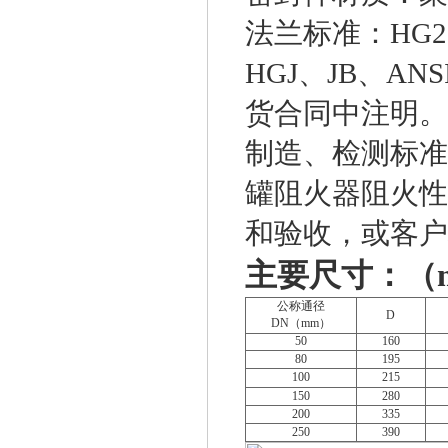
法兰标准：HG20
HGJ、JB、A
货合同中注明。
制造、检测标准：
罐阻火器阻火性能
和验收，或客户
主要尺寸：（
公称通径
D
DN（mm）
50
160
80
195
100
215
150
280
200
335
250
390