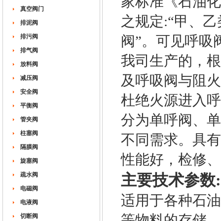
家标准《石油化工
真空阀门
之规定:“甲、
排泥阀
排污阀
阀”。可见呼吸
排气阀
我司生产的，根
放料阀
及呼吸阀与阻火
减压阀
安全阀
杜绝火源进入呼
平衡阀
分为单呼阀、单
管夹阀
柱塞阀
不同需求。具有
隔膜阀
性能好，检修、
旋塞阀
疏水阀
主要技术参数:
电磁阀
适用于各种石油
电液阀
等物料的存储。
切断阀