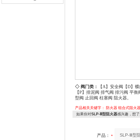
◇ 阀门类：
【A】
安全阀
【D】
蝶
【P】
排泥阀
排气阀
排污阀
平衡
型阀
止回阀
柱塞阀
阻火器
。
产品相关关键字：
防火器
组合式阻火
如果你对
SLP-Ⅲ型阻火器
感兴趣，想了
产品：