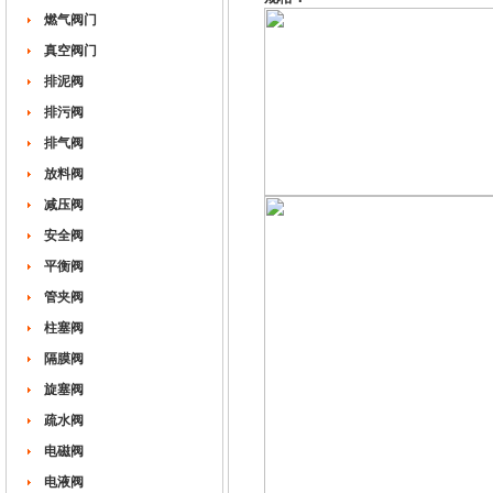
燃气阀门
真空阀门
排泥阀
排污阀
排气阀
放料阀
减压阀
安全阀
平衡阀
管夹阀
柱塞阀
隔膜阀
旋塞阀
疏水阀
电磁阀
电液阀