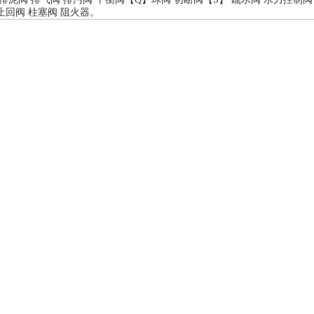
止回阀
柱塞阀
阻火器
。