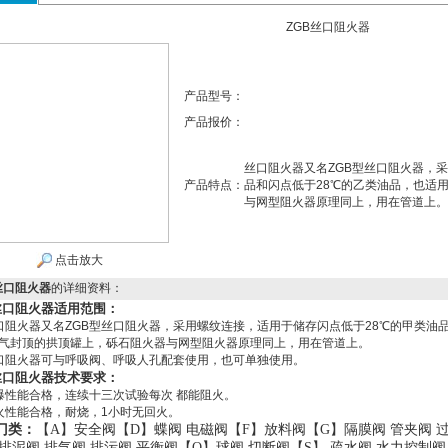
ZGB丝口阻火器
产品型号：
产品报价：
丝口阻火器又名ZGB型丝口阻火器，
产品特点：
品和闪点低于28℃的乙类油品，也适
与网型阻火器原理同上，用在管道上。
点击放大
丝口阻火器
的详细资料：
丝口阻火器适用范围：
口阻火器又名ZGB型丝口阻火器，采用螺纹连接，适用于储存闪点低于28℃的甲类油
气封顶的拱顶罐上，砾石阻火器与网型阻火器原理同上，用在管道上。
口阻火器可与呼吸阀、呼吸人孔配套使用，也可单独使用。
丝口阻火器技术要求：
爆性能合格，连续十三次试验每次 都能阻火。
火性能合格，耐烧，1小时无回火。
门类：
【A】
安全阀
【D】
蝶阀
电磁阀
【F】
放料阀
【G】
隔膜阀
管夹阀
排泥阀
排气阀
排污阀
平衡阀
【Q】
球阀
切断阀
【S】
疏水阀
水力控制阀