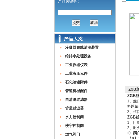
产品关键字：
冷凝器在线清洗装置
给排水处理设备
工业仪器仪表
工业液压元件
石化油罐附件
ZGB
管道机械配件
ZGB
自清洗过滤器
1、丝
料以氮
管道过滤器
2、丝
水力控制阀
ZGB
1、阻
楼宇控制阀
2、耐
◇ 阀
燃气阀门
【P】