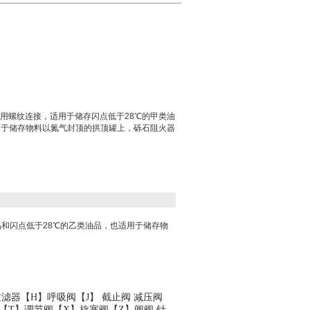
采用螺纹连接，适用于储存闪点低于28℃的甲类油
用于储存物料以氮气封顶的拱顶罐上，砾石阻火器
品和闪点低于28℃的乙类油品，也适用于储存物
过滤器
【H】
呼吸阀
【J】
截止阀
减压阀
【T】
调节阀
【X】
旋塞阀
【Z】
闸阀
针