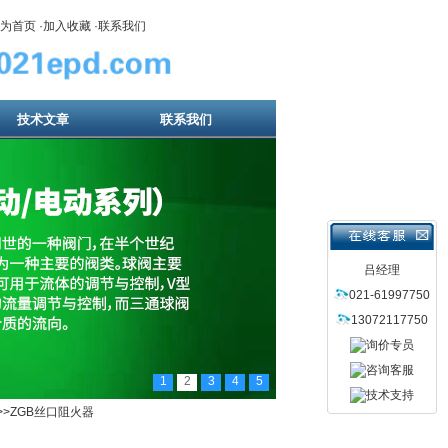
为首页
·
加入收藏
·
联系我们
技术文章
联系我们
吕经理
021-61997750
13072117750
1
2
3
4
5
>>ZGB丝口阻火器