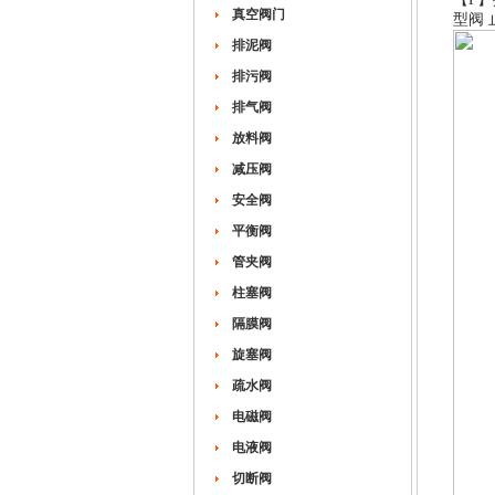
真空阀门
型阀
排泥阀
排污阀
排气阀
放料阀
减压阀
安全阀
平衡阀
管夹阀
柱塞阀
隔膜阀
旋塞阀
疏水阀
电磁阀
电液阀
切断阀