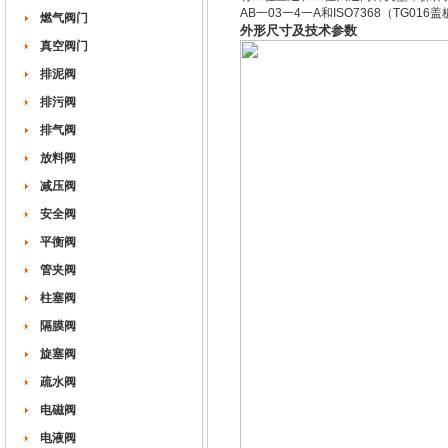
AB一03一4一A和ISO7368（TG016
燃气阀门
外形尺寸及技术参数
真空阀门
排泥阀
排污阀
排气阀
放料阀
减压阀
安全阀
平衡阀
管夹阀
柱塞阀
隔膜阀
旋塞阀
疏水阀
电磁阀
电液阀