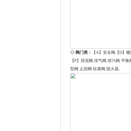
◇ 阀门类：
【A】
安全阀
【D】
蝶
【P】
排泥阀
排气阀
排污阀
平衡
型阀
止回阀
柱塞阀
阻火器
。