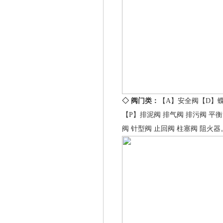
◇ 阀门类：
【A】
安全阀
【D】
【P】
排泥阀
排气阀
排污阀
平衡
阀
针型阀
止回阀
柱塞阀
阻火器