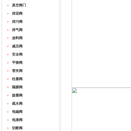
真空阀门
排泥阀
排污阀
排气阀
放料阀
减压阀
安全阀
平衡阀
管夹阀
柱塞阀
隔膜阀
旋塞阀
疏水阀
电磁阀
电液阀
切断阀