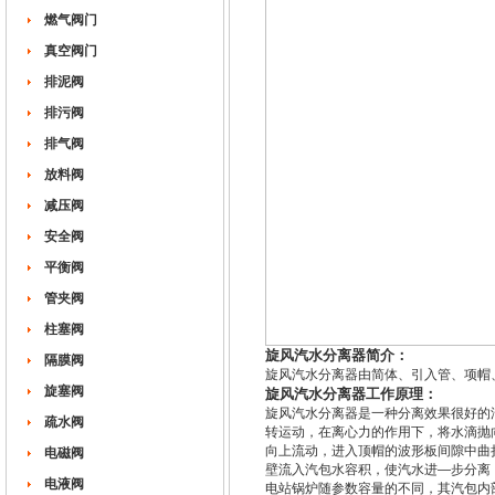
燃气阀门
真空阀门
排泥阀
排污阀
排气阀
放料阀
减压阀
安全阀
平衡阀
管夹阀
柱塞阀
旋风汽水分离器简介：
隔膜阀
旋风汽水分离器由简体、引入管、项帽
旋塞阀
旋风汽水分离器工作原理：
旋风汽水分离器是一种分离效果很好的
疏水阀
转运动，在离心力的作用下，将水滴抛
向上流动，进入顶帽的波形板间隙中曲
电磁阀
壁流入汽包水容积，使汽水进—步分离
电液阀
电站锅炉随参数容量的不同，其汽包内