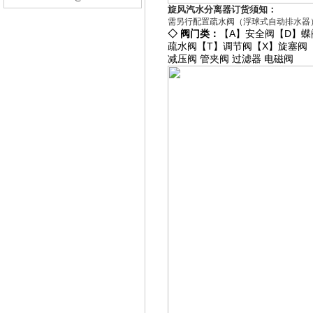
旋风汽水分离器订货须知：
需另行配置疏水阀（浮球式自动排水器
◇
阀门类：
【A】
安全阀
【D】
蝶
疏水阀
【T】
调节阀
【X】
旋塞阀
减压阀
管夹阀
过滤器
电磁阀