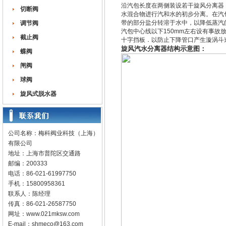
沿汽包长度在两侧装设若干旋风分离器
切断阀
水混合物进行汽和水的初步分离。在汽
带的部分盐分转溶于水中，以降低蒸汽
调节阀
汽包中心线以下150mm左右设有事故
截止阀
十字挡板．以防止下降管口产生漩涡斗
旋风汽水分离器结构示意图：
蝶阀
闸阀
球阀
旋风式脱水器
公司名称：梅科阀业科技（上海）
有限公司
地址：上海市普陀区交通路
邮编：200333
电话：86-021-61997750
手机：15800958361
联系人：陈经理
传真：86-021-26587750
网址：
www.021mksw.com
E-mail：
shmeco@163.com