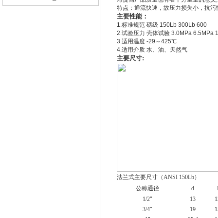
特点：通流快速，故压力损失小，抗污
主要性能：
1.标准规范 磅级 150Lb 300Lb 600
2.试验压力 壳体试验 3.0MPa 6.5MPa 
3.适用温度 -29～425℃
4.适用介质 水、油、天然气
主要尺寸:
法兰式主要尺寸（ANSI 150Lb）
公称通径
d
1/2"
13
1
3/4"
19
1