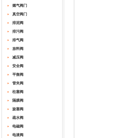
燃气阀门
真空阀门
排泥阀
排污阀
排气阀
放料阀
减压阀
安全阀
平衡阀
管夹阀
柱塞阀
隔膜阀
旋塞阀
疏水阀
电磁阀
电液阀