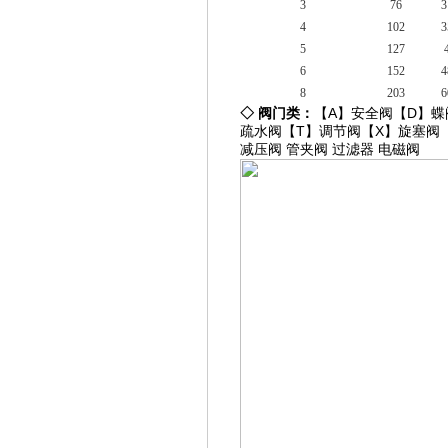
3
76
3
4
102
3
5
127
6
152
4
8
203
6
◇
阀门类：
【A】
安全阀
【D】
蝶
疏水阀
【T】
调节阀
【X】
旋塞阀
减压阀
管夹阀
过滤器
电磁阀