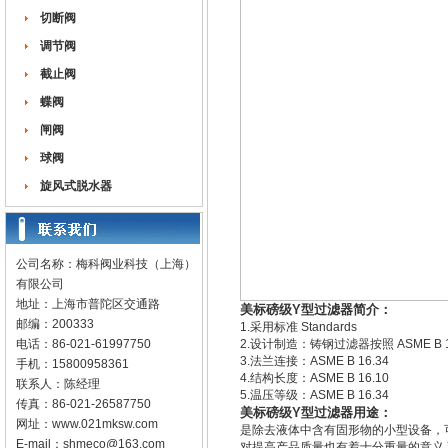
切断阀
调节阀
截止阀
蝶阀
闸阀
球阀
旋风式脱水器
公司名称：梅科阀业科技（上海）
有限公司
地址：上海市普陀区交通路
美标磅级Y型过滤器简介：
邮编：200333
1.采用标准 Standards
电话：86-021-61997750
2.设计制造：铸钢过滤器按照 ASME B 16.5
3.法兰连接：ASME B 16.34
手机：15800958361
4.结构长度：ASME B 16.10
联系人：陈经理
5.温压等级：ASME B 16.34
传真：86-021-26587750
美标磅级Y型过滤器用途：
网址：
www.021mksw.com
是除去液体中含有固形物的小型设备，
E-mail：
shmeco@163.com
对提高产品质量也有着十分重量的意义