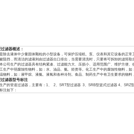
型过滤器概述：
是除去液体中少量固体颗粒的小型设备，可保护压缩机、泵、仪表和其它设备的正常
被阻挡，而清洁的滤液则由过滤器出口排出，当需要清洗时，只要将可拆卸的滤筒取
本公司生产的过滤器具有结构紧凑、过滤能力大、压损小、适用范围广、维护方便、
工生产中弱腐蚀性物料，如：水、油品、氨、烃类等。化工生产中的腐蚀性物料，如
温物料，如：液甲烷、液氨、液氧和各种冷剂。食品、制药生产中有卫生要求的物料
型过滤器型号标注
生产的管道过滤器，主要有：1、 2、SRT型过滤器 3、SRB型篮式过滤器 4、SRZ
标注如下：