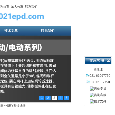
为首页
·
加入收藏
·
联系我们
技术文章
联系我们
吕经理
021-61997750
13072117750
1
2
3
4
5
滤器
>>SRY型过滤器