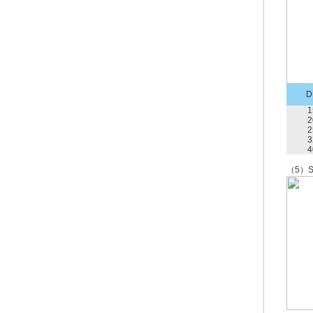
D
1
2
2
3
4
（5）S