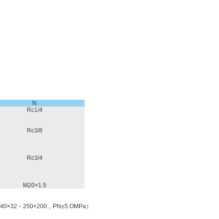
N
Rc1/4
Rc3/8
Rc3/4
M20×1.5
2－250×200，PN≤5.OMPa）