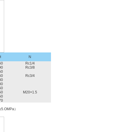
H
N
60
Rc1/4
90
Rc3/8
50
60
Rc3/4
80
80
60
50
M20×1.5
50
70
5.OMPa）