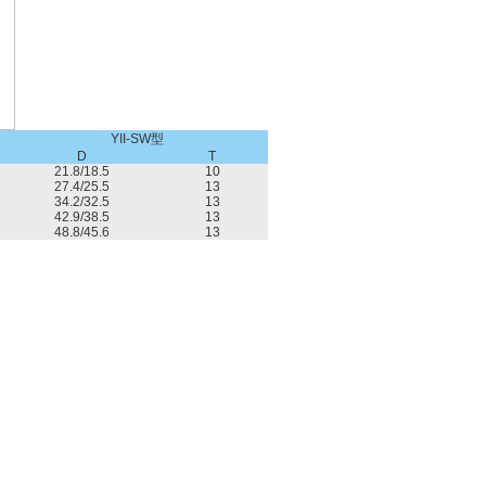
YII-SW型
D
T
21.8/18.5
10
27.4/25.5
13
34.2/32.5
13
42.9/38.5
13
48.8/45.6
13