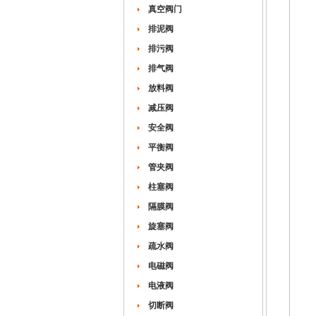
真空阀门
排泥阀
排污阀
排气阀
放料阀
减压阀
安全阀
平衡阀
管夹阀
柱塞阀
隔膜阀
旋塞阀
疏水阀
电磁阀
电液阀
切断阀