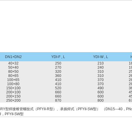
DN1×DN2
YDI-F , L
YDI-W , L
40×32
250
210
1
50×40
270
240
1
80×50
320
310
2
80×65
360
310
2
100×65
410
370
2
100×80
410
370
2
150×100
520
490
3
200×100
660
600
4
200×150
660
600
4
250×200
870
800
6
RY型焊接锥管螺纹式（PFYII-R型）、承插焊式（PFYII-SW型） （DN15—40，PN≤
-R，PFYII-SW型