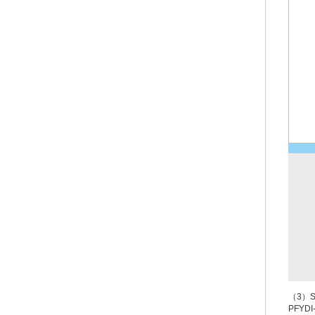
（3）S
PFYDI