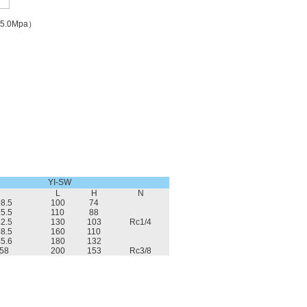
.0Mpa）
YI-SW
L
H
N
18.5
100
74
25.5
110
88
32.5
130
103
Rc1/4
38.5
160
110
45.6
180
132
/58
200
153
Rc3/8