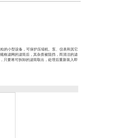
颗粒的小型设备，可保护压缩机、泵、仪表和其它
规格滤网的滤筒后，其杂质被阻挡，而清洁的滤
，只要将可拆卸的滤筒取出，处理后重新装入即