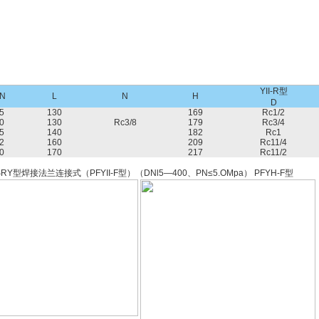
YII-R型
N
L
N
H
D
5
130
169
Rc1/2
0
130
Rc3/8
179
Rc3/4
5
140
182
Rc1
2
160
209
Rc11/4
0
170
217
Rc11/2
RY型焊接法兰连接式（PFYII-F型）（DNl5—400、PN≤5.OMpa） PFYH-F型