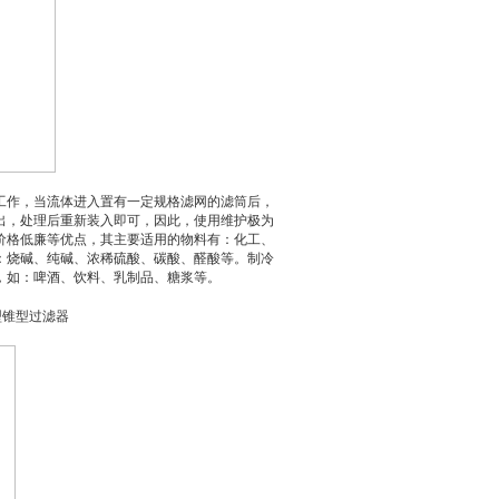
工作，当流体进入置有一定规格滤网的滤筒后，
出，处理后重新装入即可，因此，使用维护极为
价格低廉等优点，其主要适用的物料有：化工、
：烧碱、纯碱、浓稀硫酸、碳酸、醛酸等。制冷
，如：啤酒、饮料、乳制品、糖浆等。
型锥型过滤器