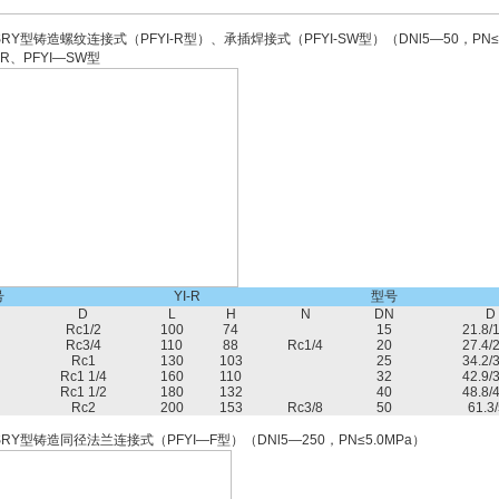
RY型铸造螺纹连接式（PFYI-R型）、承插焊接式（PFYI-SW型）（DNl5—50，PN≤5
－R、PFYI—SW型
号
YI-R
型号
N
D
L
H
N
DN
D
Rc1/2
100
74
15
21.8/
Rc3/4
110
88
Rc1/4
20
27.4/
Rc1
130
103
25
34.2/
Rc1 1/4
160
110
32
42.9/
Rc1 1/2
180
132
40
48.8/
Rc2
200
153
Rc3/8
50
61.3
RY型铸造同径法兰连接式（PFYI—F型）（DNl5—250，PN≤5.0MPa）