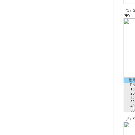
（1）S
PFYI
型
D
15
20
25
32
40
50
（2）S