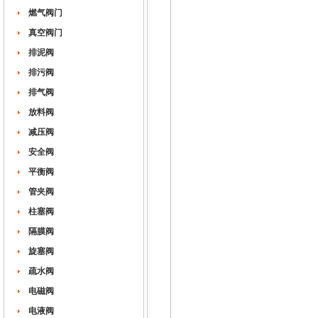
燃气阀门
真空阀门
排泥阀
排污阀
排气阀
放料阀
减压阀
安全阀
平衡阀
管夹阀
柱塞阀
隔膜阀
旋塞阀
疏水阀
电磁阀
电液阀