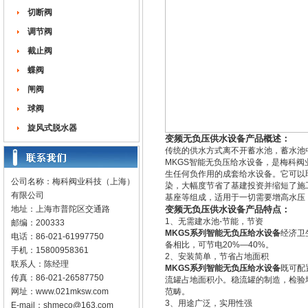
切断阀
调节阀
截止阀
蝶阀
闸阀
球阀
旋风式脱水器
变频无负压供水设备产品概述：
传统的供水方式离不开蓄水池，蓄水池
MKGS智能无负压给水设备，是梅科
生任何负作用的成套给水设备。它可以
公司名称：梅科阀业科技（上海）
染，大幅度节省了基建投资并缩短了施
有限公司
基座等组成，适用于一切需要增高水压
地址：上海市普陀区交通路
变频无负压供水设备产品特点：
1、无需建水池-节能，节资
邮编：200333
MKGS系列智能无负压给水设备
经济卫
电话：86-021-61997750
备相比，可节电20%—40%。
手机：15800958361
2、安装简单，节省占地面积
联系人：陈经理
MKGS系列智能无负压给水设备
既可配
传真：86-021-26587750
流罐占地面积小。稳流罐的制造，检验
网址：
www.021mksw.com
范畴。
3、用途广泛，实用性强
E-mail：
shmeco@163.com