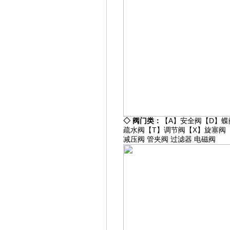
◇
阀门类：
【A】
安全阀
【D】
蝶
疏水阀
【T】
调节阀
【X】
旋塞阀
减压阀
管夹阀
过滤器
电磁阀