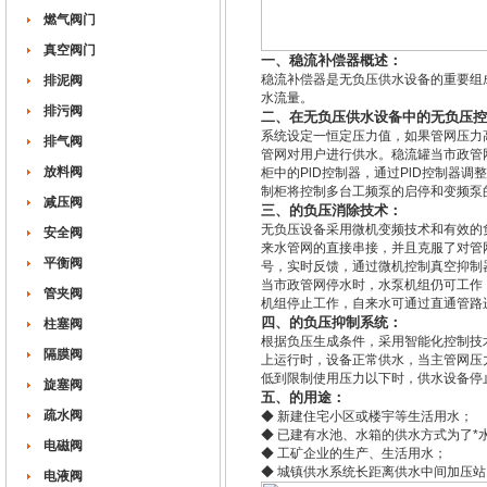
燃气阀门
真空阀门
一、稳流补偿器概述：
稳流补偿器是无负压供水设备的重要组
排泥阀
水流量。
排污阀
二、在无负压供水设备中的无负压控
系统设定一恒定压力值，如果管网压力
排气阀
管网对用户进行供水。稳流罐当市政管
放料阀
柜中的PlD控制器，通过PlD控制器
制柜将控制多台工频泵的启停和变频泵
减压阀
三、的负压消除技术：
无负压设备采用微机变频技术和有效的
安全阀
来水管网的直接串接，并且克服了对管
平衡阀
号，实时反馈，通过微机控制真空抑制
当市政管网停水时，水泵机组仍可工作
管夹阀
机组停止工作，自来水可通过直通管路
四、的负压抑制系统：
柱塞阀
根据负压生成条件，采用智能化控制技
隔膜阀
上运行时，设备正常供水，当主管网压
低到限制使用压力以下时，供水设备停
旋塞阀
五、的用途：
疏水阀
◆ 新建住宅小区或楼宇等生活用水；
◆ 已建有水池、水箱的供水方式为了*
电磁阀
◆ 工矿企业的生产、生活用水；
◆ 城镇供水系统长距离供水中间加压
电液阀