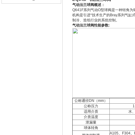
气动法兰球阀概述：
Q641F系列气动O型球阀是一种转角为
机构是引进*技术生产的Bray系列气
制冷、造纸行业的系统控制。
气动法兰球阀性能参数:
公称通径DN（mm）
公称压力
1
适用介质
水
介质温度
泄漏量
球体转角
A105、F304、