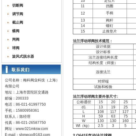
10
定位片
切断阀
11
挡圈
手柄
12
调节阀
13
阀杆
截止阀
14
螺钉
蝶阀
15
止推垫片
闸阀
法兰浮动球阀技术规范：
设计依据
球阀
设计标准
旋风式脱水器
法兰连接结构长度
结构长度（焊接）
连接法兰
公司名称：梅科阀业科技（上海）
对焊端
有限公司
试验和检验
地址：上海市普陀区交通路
法兰浮动球阀主要外形尺寸:
邮编：200333
公称通径
15
20
25
电话：86-021-61997750
d1
13
19
25
手机：15800958361
L
108
117
127
H
59
63
75
联系人：陈经理
W
130
130
160
传真：86-021-26587750
Wt（kg）
2.5
3
5
网址：
www.021mksw.com
E-mail：
shmeco@163.com
2.Q641F气动法兰球阀