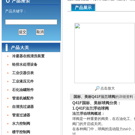
产品展示
产品关键字：
冷凝器在线清洗装置
给排水处理设备
工业仪器仪表
工业液压元件
点击放大
石化油罐附件
国标、美标Q41F法兰球阀
的详细资料
管道机械配件
Q41F国标、美标球阀分类：
自清洗过滤器
1.Q41F法兰浮动球阀
法兰浮动球阀概述：
管道过滤器
球阀是一种重要的阀类，在石油化工、
水力控制阀
阀门的开启或关闭。
在各种阀门中，球阀的流动阻力zui
楼宇控制阀
过。