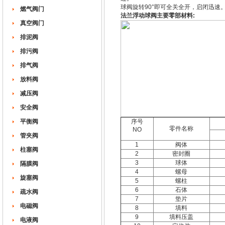
球阀旋转90°即可全关全开，启闭迅
燃气阀门
法兰浮动球阀主要零部材料:
真空阀门
排泥阀
排污阀
排气阀
放料阀
减压阀
安全阀
平衡阀
序号
零件名称
NO
管夹阀
1
阀体
柱塞阀
2
密封圈
3
球体
隔膜阀
4
螺母
旋塞阀
5
螺柱
6
石体
疏水阀
7
垫片
电磁阀
8
填料
9
填料压盖
电液阀