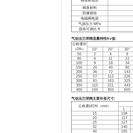
阀体材制质
阀座材料
防爆级组
电磁阀电源
气源压力 MPa
固有可调比 R
气动法兰球阀流量特性Kv值:
公称通径
（DN）
10°
20°
30°
50
2
4
9
80
6
11
22
100
9
18
34
150
20
40
80
200
36
72
143
250
57
113
226
300
81
163
325
350
110
221
443
400
150
303
605
气动法兰球阀主要外形尺寸:
公称通径DN（mm）
L
15
108
20
117
25
127
32
140
40
165