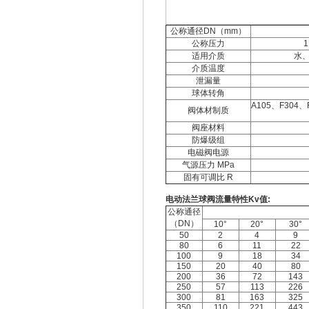
公称通径DN（mm）
公称压力
1
适用介质
水
介质温度
泄漏量
球体转角
A105、F304、
阀体材制质
阀座材料
防爆级组
电磁阀电源
气源压力 MPa
固有可调比 R
电动法兰球阀流量特性Kv值:
公称通径
（DN）
10°
20°
30°
50
2
4
9
80
6
11
22
100
9
18
34
150
20
40
80
200
36
72
143
250
57
113
226
300
81
163
325
350
110
221
443