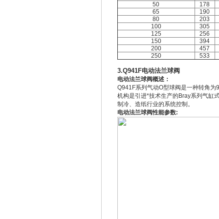
50
178
65
190
80
203
100
305
125
256
150
394
200
457
250
533
3.Q941F电动法兰球阀
电动法兰球阀概述：
Q941F系列气动O型球阀是一种转角为
机构是引进*技术生产的Bray系列气
制冷、造纸行业的系统控制。
电动法兰球阀性能参数: