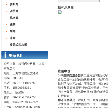
切断阀
结构示意图:
调节阀
截止阀
蝶阀
闸阀
球阀
旋风式脱水器
公司名称：梅科阀业科技（上海）
有限公司
应用举例:
地址：上海市普陀区交通路
JHF型静态混合器
的工业用途可以分为
邮编：200333
食品工业中油脂的加热和冷却、合纤和
电话：86-021-61997750
结剂的加热和冷却、石油工业中渣油的
手机：15800958361
和冷却等等都属于*类的工业用途。用
的生产装置、用作聚酰胺6的聚合反应
联系人：陈经理
订货须知
传真：86-021-26587750
静态混合器
是一种良好的、高效节能的
网址：
www.021mksw.com
业性很强、针对性很强的工作，一般情
E-mail：
shmeco@163.com