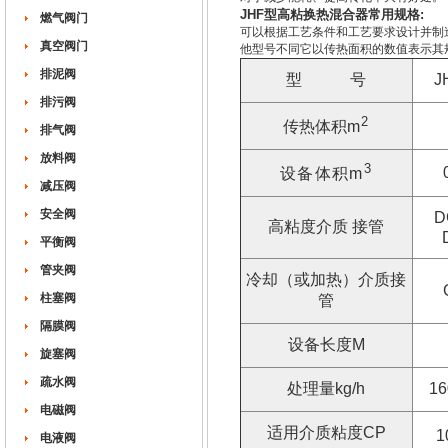
JHF型高粘换热混合器常用规格:
燃气阀门
可以根据工艺条件和工艺要求设计并制造
真空阀门
他型号不同它以传热面积的数值表示其
排泥阀
型 号
J
排污阀
2
传热体积
m
排气阀
放料阀
3
设备体积m
减压阀
安全阀
D
高粘度介质 接管
平衡阀
管夹阀
冷却（或加热）介质接
柱塞阀
管
隔膜阀
设备长度M
旋塞阀
疏水阀
处理量kg/h
16
电磁阀
适用介质粘度CP
1
电液阀