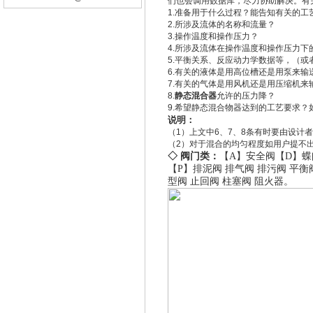
们也会调用数据库，尽力协助解决。有
1.准备用于什么过程？能告知有关的工
2.所涉及流体的名称和流量？
3.操作温度和操作压力？
4.所涉及流体在操作温度和操作压力
5.平衡关系、反应动力学数据等，（
6.有关的液体是用高位槽还是用泵来输
7.有关的气体是用风机还是用压缩机
8.
静态混合器
允许的压力降？
9.希望静态混合物器达到的工艺要求
说明：
（1）上文中6、7、8条有时要由设计
（2）对于混合的均匀程度如用户提不出指
◇ 阀门类：
【A】
安全阀
【D】
蝶
【P】
排泥阀
排气阀
排污阀
平衡
型阀
止回阀
柱塞阀
阻火器
。