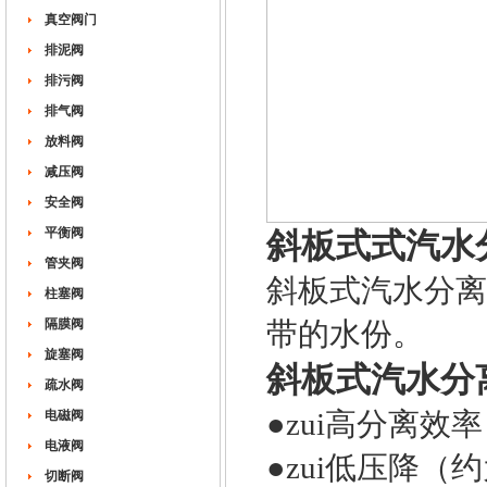
真空阀门
排泥阀
排污阀
排气阀
放料阀
减压阀
安全阀
平衡阀
斜
板式
式汽水
管夹阀
斜板式汽水分离
柱塞阀
隔膜阀
带的水份。
旋塞阀
斜
板式
汽水分
疏水阀
●zui高分离效
电磁阀
电液阀
●zui低压降（
切断阀