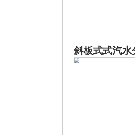
斜
板式
式汽水