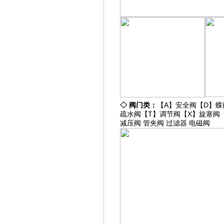
◇
阀门类：
【A】
安全阀
【D】
蝶
疏水阀
【T】
调节阀
【X】
旋塞阀
减压阀
管夹阀
过滤器
电磁阀