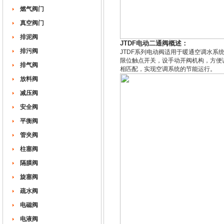
燃气阀门
真空阀门
排泥阀
JTDF电动二通阀概述：
排污阀
JTDF系列电动阀适用于暖通空调水
限位触点开关，设手动开阀机构，方便
排气阀
相匹配，实现空调系统的节能运行。
放料阀
减压阀
安全阀
平衡阀
管夹阀
柱塞阀
隔膜阀
旋塞阀
疏水阀
电磁阀
电液阀