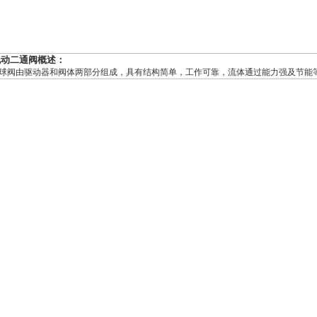
电动二通阀概述：
球阀由驱动器和阀体两部分组成，具有结构简单，工作可靠，流体通过能力强及节能