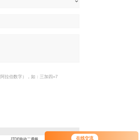
阿拉伯数字），如：三加四=7
您好！欢迎前来咨询，很高兴为您
在线交流
JTDF电动二通阀