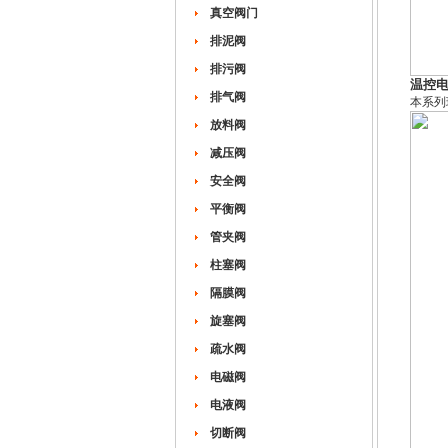
真空阀门
排泥阀
排污阀
温控
排气阀
本系列
放料阀
减压阀
安全阀
平衡阀
管夹阀
柱塞阀
隔膜阀
旋塞阀
疏水阀
电磁阀
电液阀
切断阀