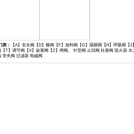
门类：
【A】
安全阀
【D】
蝶阀
【F】
放料阀
【G】
隔膜阀
【H】
呼吸阀
【J
阀
【T】
调节阀
【X】
旋塞阀
【Z】
闸阀
。
针型阀
止回阀
柱塞阀
阻火器
水
阀
管夹阀
过滤器
电磁阀