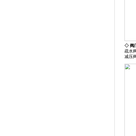
◇
阀
疏水
减压