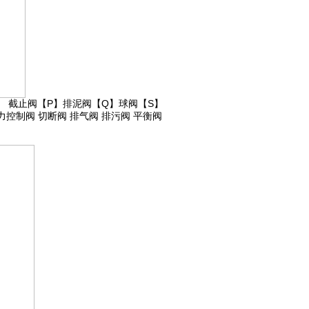
】
截止
阀
【P】
排泥阀
【Q】
球阀
【S】
力控制阀
切断阀
排气阀
排污阀
平衡阀