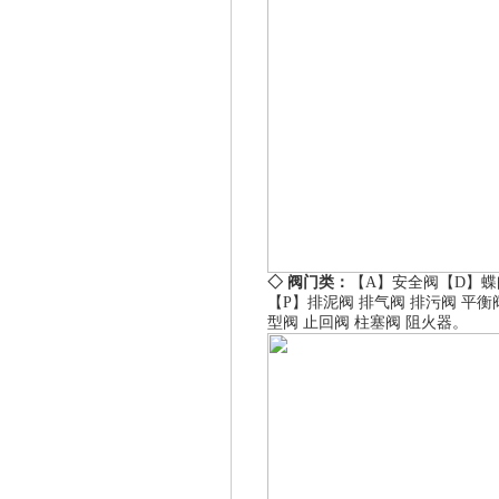
◇ 阀门类：
【A】
安全阀
【D】
蝶
【P】
排泥阀
排气阀
排污阀
平衡
型阀
止回阀
柱塞阀
阻火器
。