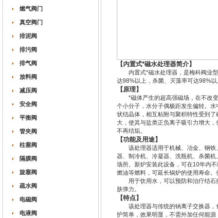
燃气阀门
真空阀门
排泥阀
排污阀
排气阀
【内置式*磁水处理器简介】
内置式*磁水处理器，是梅科阀业型
放料阀
达98%以上，杀菌、灭藻率可达98
【原理】
减压阀
*磁体产生的超高强磁场，在不改变
安全阀
个小分子，水分子偶极距发生偏转。水
状结晶体，相互粘附与聚积特性受到了
平衡阀
大，使其与盐类正负离子吸引力增大，
不再结垢。
管夹阀
【功能及用途】
柱塞阀
该处理器适用于机械、冶金、钢铁、
器、制冷机、冷凝器、洗瓶机、杀菌机
隔膜阀
场所。新炉安装此设备，可在10年内
旋塞阀
燃油等燃料，可延长锅炉的使用寿命。
用于饮用水，可以预防和治疗结石疾
疏水阀
肤弹力。
【特点】
电磁阀
该处理器与传统的钠离子交换器，化
电液阀
护简单，效果明显，不需外加任何能源