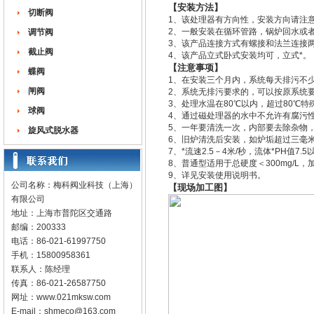
【安装方法】
切断阀
1、该处理器有方向性，安装方向请注
2、一般安装在循环管路，锅炉回水或
调节阀
3、该产品连接方式有螺接和法兰连接
截止阀
4、该产品立式卧式安装均可，立式*。
【注意事项】
蝶阀
1、在安装三个月内，系统每天排污不
闸阀
2、系统无排污要求的，可以按原系统
3、处理水温在80℃以内，超过80℃特
球阀
4、通过磁处理器的水中不允许有腐污
5、一年要清洗一次，内部要去除杂物
旋风式脱水器
6、旧炉清洗后安装，如炉垢超过三毫
7、*流速2.5－4米/秒，流体*PH值7.5
8、普通型适用于总硬度＜300mg/L，加
9、详见安装使用说明书。
公司名称：梅科阀业科技（上海）
【现场加工图】
有限公司
地址：上海市普陀区交通路
邮编：200333
电话：86-021-61997750
手机：15800958361
联系人：陈经理
传真：86-021-26587750
网址：
www.021mksw.com
E-mail：
shmeco@163.com