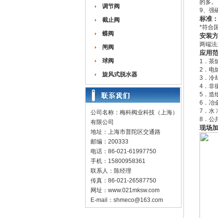
的多。
调节阀
9、强
标准
截止阀
*符合国
蝶阀
安装
两端法
闸阀
应用
球阀
1．茶
2．电
旋风式脱水器
3．冷
4．非
5．造
6．冶
7．水
公司名称：梅科阀业科技（上海）
8．公
有限公司
现场
地址：上海市普陀区交通路
邮编：200333
电话：86-021-61997750
手机：15800958361
联系人：陈经理
传真：86-021-26587750
网址：
www.021mksw.com
E-mail：
shmeco@163.com