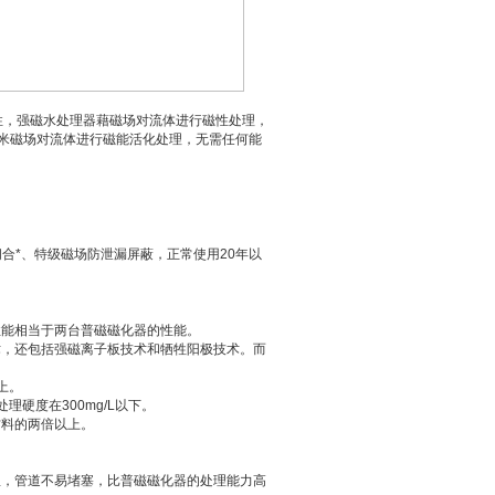
性，强磁水处理器藉磁场对流体进行磁性处理，
度的纳米磁场对流体进行磁能活化处理，无需任何能
*、特级磁场防泄漏屏蔽，正常使用20年以
性能相当于两台普磁磁化器的性能。
术，还包括强磁离子板技术和牺牲阳极技术。而
上。
理硬度在300mg/L以下。
材料的两倍以上。
显，管道不易堵塞，比普磁磁化器的处理能力高