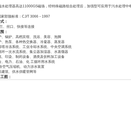
磁水处理器高达11000GS磁场，经特殊磁路组合处理后，加强型可应用于污水处理
：
家部颁标准：CJ/T 3066－1997
方式：
兰、丝口、快接等连接
范围：
炉、锅炉、高档宾馆、洗浴、美容、泡脚
炉、热泵、各种热交换器、冷凝器、蒸发器
却塔冷冻系统、工业冷却水系统、中央空调系统
循环一次水流系统、集尘器加湿器、水蒸馏器
纸、印染、制药设备、酒类及饮料加工设备
金、电力、石油、化 工循环用水系统
 冷空气压缩机、动力涉水装置
共建筑、供水供暖管网等
加工图：