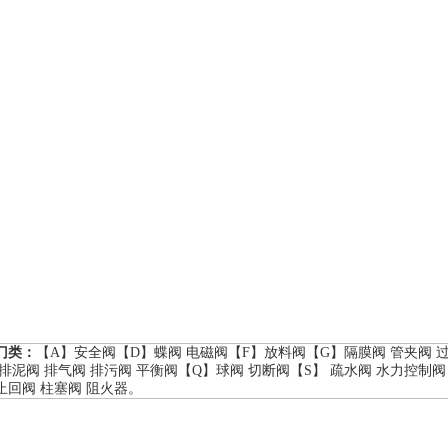
门类：
【A】
安全阀
【D】
蝶阀
电磁阀
【F】
放料阀
【G】
隔膜阀
管夹阀
排泥阀
排气阀
排污阀
平衡阀
【Q】
球阀
切断阀
【S】
疏水阀
水力控制阀
止回阀
柱塞阀
阻火器
。