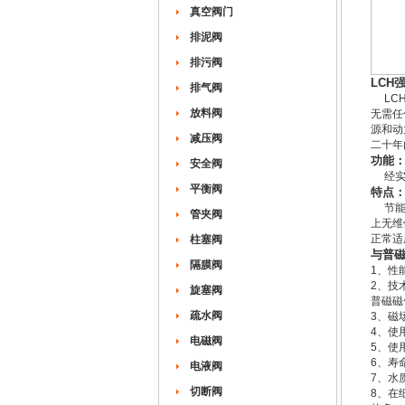
真空阀门
排泥阀
排污阀
LCH
排气阀
LCH
放料阀
无需任
源和动
减压阀
二十年
功能
安全阀
经实验
平衡阀
特点
节能环
管夹阀
上无维
正常适
柱塞阀
与普
隔膜阀
1、性
2、技
旋塞阀
普磁磁
疏水阀
3、磁
4、使
电磁阀
5、使
6、寿
电液阀
7、水
切断阀
8、在