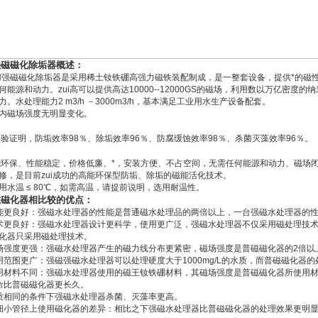
强磁磁化除垢器概述：
强磁磁化除垢器是采用稀土钕铁硼高强力磁铁装配制成，是一整套设备，提供*的磁
何能源和动力。zui高可以提供高达10000--12000GS的磁场，利用数以万亿密
力。水处理能力2 m3/h －3000m3/h，基本满足工业用水生产设备配套。
内磁场强度无明显变化。
：
证明，防垢效率98％、除垢效率96％、防腐缓蚀效率98％、杀菌灭藻效率96％。
：
保、性能稳定，价格低廉、*，安装方便、不占空间，无需任何能源和动力、磁场闭合
修，是目前zui成功的高能环保型防垢、除垢的磁能活化技术。
用水温 ≤ 80℃，如需高温，请提前说明，选用耐温性。
磁磁化器相比较的优点：
能更良好：强磁水处理器的性能是普通磁水处理品的两倍以上，一台强磁水处理器的
术更良好：强磁水处理器设计更科学，使用更广泛，强磁水处理器不仅采用磁处理技
化器只采用磁处理技术。
场强度更强：强磁水处理器产生的磁力线分布更紧密，磁场强度是普磁磁化器的2倍以
用范围更广：强磁强磁水处理器可以处理硬度大于1000mg/L的水质，而普磁磁化器的处
用材料不同：强磁水处理器使用的磁王钕铁硼材料，其磁场强度是普磁磁化器所使用
命比普磁磁化器更长久。
质相同的条件下强磁水处理器杀菌、灭藻率更高。
细小管径上使用磁化器的差异：相比之下强磁水处理器比普磁磁化器的处理效果更明