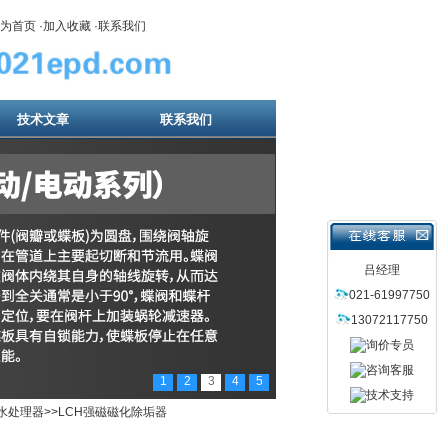
为首页
·
加入收藏
·
联系我们
技术文章
联系我们
吕经理
021-61997750
13072117750
1
2
3
4
5
水处理器
>>LCH强磁磁化除垢器