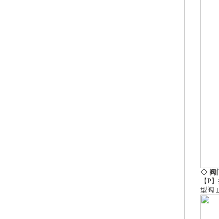
◇ 阀
【P】
型阀