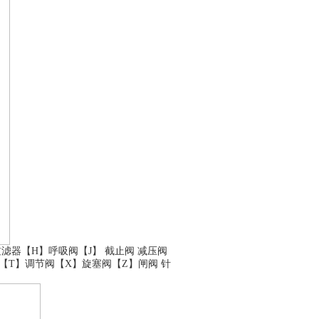
过滤器
【H】
呼吸阀
【J】
截止阀
减压阀
【T】
调节阀
【X】
旋塞阀
【Z】
闸阀
针