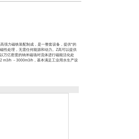
硼高强力磁铁装配制成，是一整套设备，提供*的
磁性处理，无需任何能源和动力。Z高可以提供
，利用数以万亿密度的纳米磁场对流体进行磁能活化处
3/h －3000m3/h，基本满足工业用水生产设