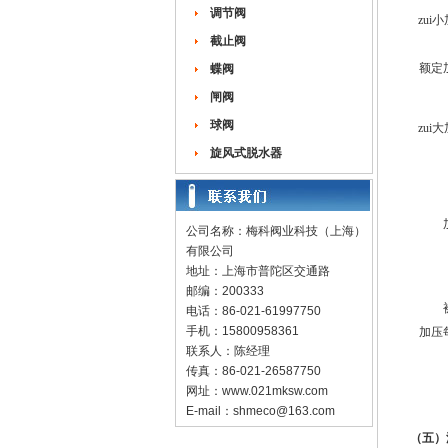
调节阀
zu
截止阀
额定
蝶阀
闸阀
球阀
zu
旋风式脱水器
公司名称：梅科阀业科技（上海）
有限公司
地址：上海市普陀区交通路
邮编：200333
电话：86-021-61997750
手机：15800958361
加压
联系人：陈经理
传真：86-021-26587750
网址：
www.021mksw.com
E-mail：
shmeco@163.com
（五）