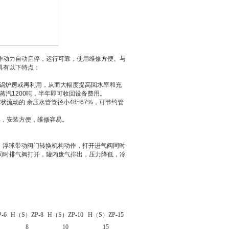
作动力自动启停，运行可靠，使用维修方便。与
具有以下特点：
回锅炉房或再利用，从而大幅度提高回水率和充
蒸汽1200吨，半年即可收回设备费用。
流动的 余压水管管径小48~67%，可节约管
单，安装方便，维修容易。
，浮球带动阀门转换机构动作，打开进气阀同时
同时排气阀打开，罐内废气排出，压力降低，冷
-6
H（S）ZP-8
H（S）ZP-10
H（S）ZP-15
8
10
15