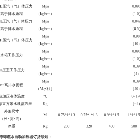
i小加压汽（气）体压力
Mpa
0.09
高于排水扬程
（kgf/cm）
（1.0
加压汽（气）体压力
Mpa
0.04
高于排水扬程
（kgf/cm）
（0.5
Mpa
0.98
i大加压汽（气）体压力
（kgf/cm）
（10
Mpa
0.09
水箱工作压力
（kgf/cm）
（1.0
Mpa
0.39
加压室工作压力
（kgf/cm）
（4
Mpa
0.39
zui高排水扬程
（M水柱）
（40
被加压液体温度
℃
0~17
每立方米水耗蒸汽量
Kg
（~4
外形尺寸
M
0.75*1*1.3
0.75*1*1.3
0.9*1*1.5
1*1*1.5
（长×宽×高）
净重
Kg
280
320
400
500
浮球疏水自动加压器订货须知：