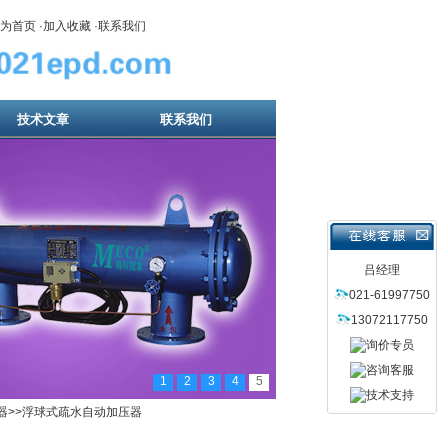
为首页
·
加入收藏
·
联系我们
技术文章
联系我们
吕经理
021-61997750
13072117750
1
2
3
4
5
器
>>浮球式疏水自动加压器