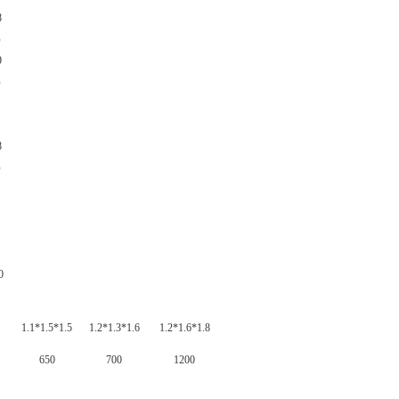
8
）
9
）
）
8
）
）
）
0
）
1.1*1.5*1.5
1.2*1.3*1.6
1.2*1.6*1.8
650
700
1200