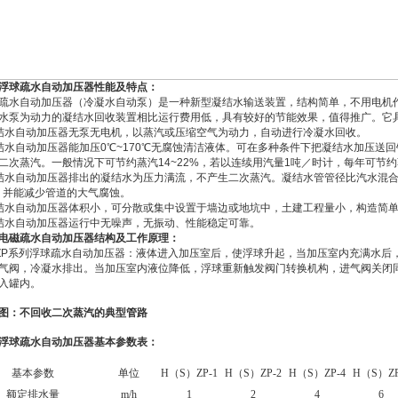
浮球疏水自动加压器性能及特点：
水自动加压器（冷凝水自动泵）是一种新型凝结水输送装置，结构简单，不用电机
水泵为动力的凝结水回收装置相比运行费用低，具有较好的节能效果，值得推广。它
结水自动加压器无泵无电机，以蒸汽或压缩空气为动力，自动进行冷凝水回收。
结水自动加压器能加压0℃~170℃无腐蚀清洁液体。可在多种条件下把凝结水加压送
二次蒸汽。一般情况下可节约蒸汽14~22%，若以连续用汽量1吨／时计，每年可节约
结水自动加压器排出的凝结水为压力满流，不产生二次蒸汽。凝结水管管径比汽水混合状
3，并能减少管道的大气腐蚀。
结水自动加压器体积小，可分散或集中设置于墙边或地坑中，土建工程量小，构造简
结水自动加压器运行中无噪声，无振动、性能稳定可靠。
电磁疏水自动加压器结构及工作原理：
系列浮球疏水自动加压器：液体进入加压室后，使浮球升起，当加压室内充满水后
气阀，冷凝水排出。当加压室内液位降低，浮球重新触发阀门转换机构，进气阀关闭
入罐内。
图：不回收二次蒸汽的典型管路
浮球疏水自动加压器基本参数表：
基本参数
单位
H（S）ZP-1
H（S）ZP-2
H（S）ZP-4
H（S）ZP
额定排水量
m/h
1
2
4
6