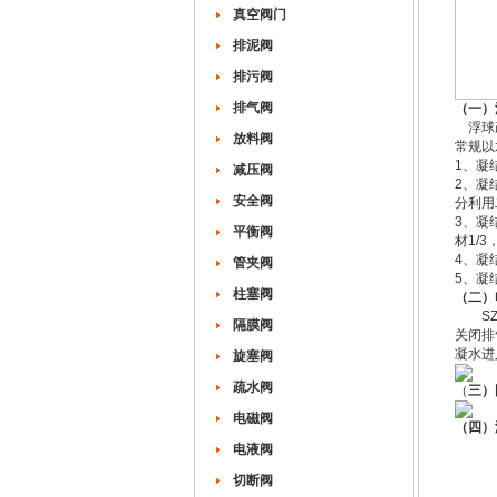
真空阀门
排泥阀
排污阀
排气阀
（一）
浮球疏
放料阀
常规以
1、凝
减压阀
2、凝
安全阀
分利用
3、凝
平衡阀
材1/
4、凝
管夹阀
5、凝
柱塞阀
（二）
SZP
隔膜阀
关闭排
凝水进
旋塞阀
疏水阀
（
三）
电磁阀
（四）
电液阀
切断阀