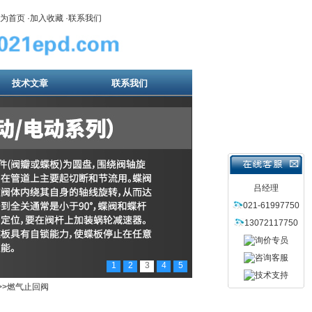
为首页
·
加入收藏
·
联系我们
技术文章
联系我们
吕经理
021-61997750
13072117750
1
2
3
4
5
>>燃气止回阀