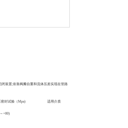
闭装置;依靠阀瓣自重和流体压差实现在管路
密封试验（Mpa)
适用介质
0～+80)