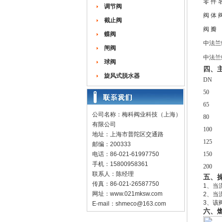
零 件 
调节阀
阀 体 
截止阀
阀 瓣
蝶阀
中法兰
闸阀
中法兰
球阀
四、
旋风式脱水器
DN
50
65
公司名称：梅科阀业科技（上海）
80
有限公司
100
地址：上海市普陀区交通路
125
邮编：200333
电话：86-021-61997750
150
手机：15800958361
200
联系人：陈经理
五、
传真：86-021-26587750
1、当
网址：
www.021mksw.com
2、当
3、该
E-mail：
shmeco@163.com
六、