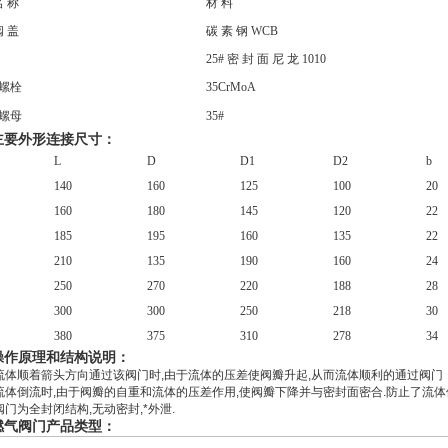
名 称
材 料
阀 盖
碳 素 钢 WCB
25# 密 封 面 尼 龙 1010
螺栓
35CrMoA
螺母
35#
主要外形连接尺寸：
L
D
D1
D2
b
140
160
125
100
20
160
180
145
120
22
185
195
160
135
22
210
135
190
160
24
250
270
220
188
28
300
300
250
218
30
380
375
310
278
34
操作原理和结构说明：
流体顺着箭头方向通过该阀门时,由于流体的压差使阀瓣升起,从而流体顺利的通过阀门
流体倒流时,由于阀瓣的自重和流体的压差作用,使阀瓣下降并与密封面密合.防止了流体
阀门为全封闭结构,无动密封,*外泄.
燃气阀门产品类型：