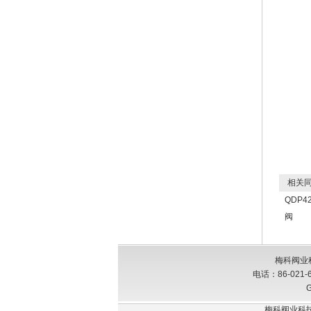
相关同
QDP
阀
梅科阀业
电话：86-021-
G
梅科阀业科