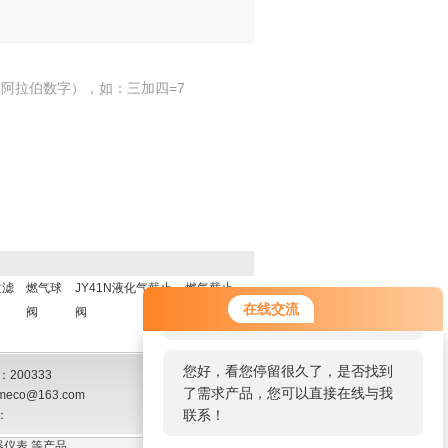
阿拉伯数字），如：三加四=7
过滤
燃气球
JY41N液化气截止
燃气截止
您好！欢迎前来咨询，很高兴为您
在线交流
阀
阀
阀
服务，请问您要咨询什么问题呢？
您好，看您停留很久了，是否找到
200333
了需求产品，您可以直接在线与我
meco@163.com
联系！
：
仪表 等产品