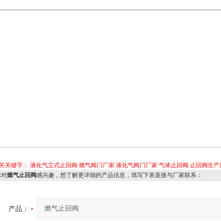
关关键字：
液化气立式止回阀
燃气阀门厂家
液化气阀门厂家
气体止回阀
止回阀生产
对
燃气止回阀
感兴趣，想了解更详细的产品信息，填写下表直接与厂家联系：
产品：