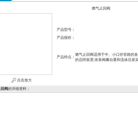
燃气止回阀
产品型号：
产品报价：
燃气止回阀适用于中、小口径管路的各
产品特点：
的启闭装置;依靠阀瓣自重和流体压差
点击放大
止回阀
的详细资料：