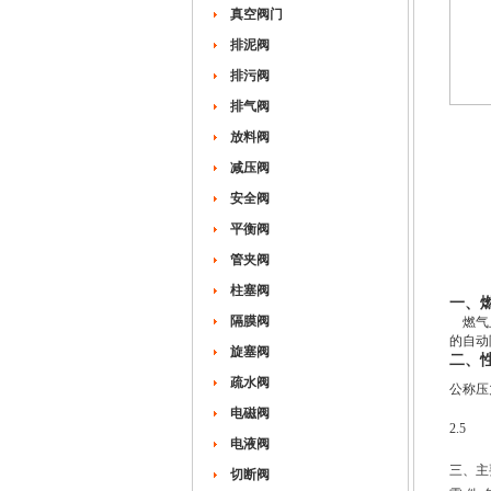
真空阀门
排泥阀
排污阀
排气阀
放料阀
减压阀
安全阀
平衡阀
管夹阀
柱塞阀
一、
隔膜阀
燃气止
的自动
旋塞阀
二、
疏水阀
公称压
电磁阀
2.5
电液阀
三、主
切断阀