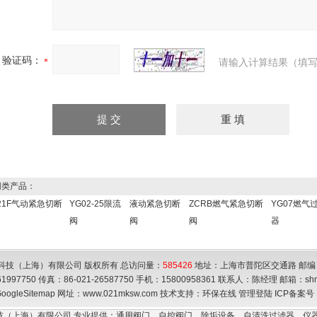
验证码：
请输入计算结果（填写
类产品：
421F气动紧急切断
YG02-25限流
液动紧急切断
ZCRB燃气紧急切断
YG07燃气
阀
阀
阀
器
科技（上海）有限公司 版权所有 总访问量：
585426
地址：上海市普陀区交通路 邮编：
61997750 传真：86-021-26587750 手机：15800958361 联系人：陈经理 邮箱：
sh
oogleSitemap
网址：www.021mksw.com 技术支持：
环保在线
管理登陆
ICP备案号
技（上海）有限公司 专业提供：通用阀门，自控阀门，除垢设备，自清洗过滤器，仪器