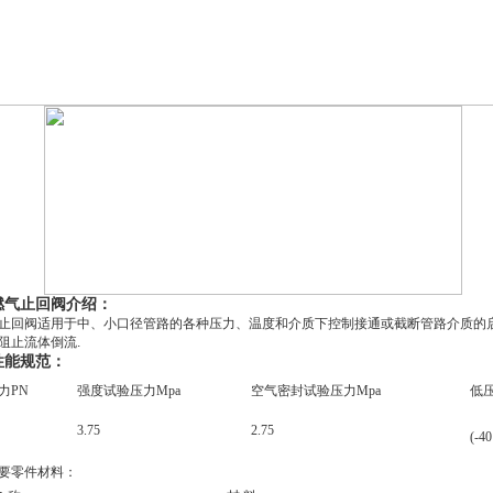
燃气止回阀介绍：
回阀适用于中、小口径管路的各种压力、温度和介质下控制接通或截断管路介质的启
阻止流体倒流.
性能规范：
力PN
强度试验压力Mpa
空气密封试验压力Mpa
低压
3.75
2.75
(-4
要零件材料：