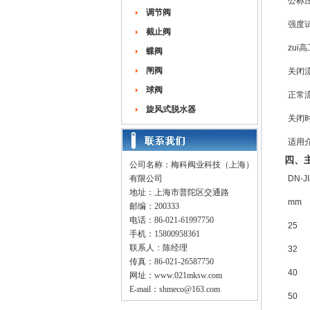
公称
调节阀
强度
截止阀
zui
蝶阀
闸阀
关闭
球阀
正常
旋风式脱水器
关闭
适用介
四、
公司名称：梅科阀业科技（上海）
有限公司
DN-J
地址：上海市普陀区交通路
mm
邮编：200333
电话：86-021-61997750
25
手机：15800958361
联系人：陈经理
32
传真：86-021-26587750
40
网址：
www.021mksw.com
E-mail：
shmeco@163.com
50