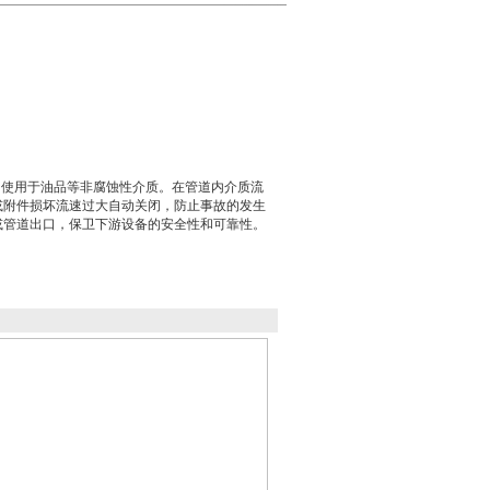
阀，使用于油品等非腐蚀性介质。在管道内介质流
或附件损坏流速过大自动关闭，防止事故的发生
或管道出口，保卫下游设备的安全性和可靠性。