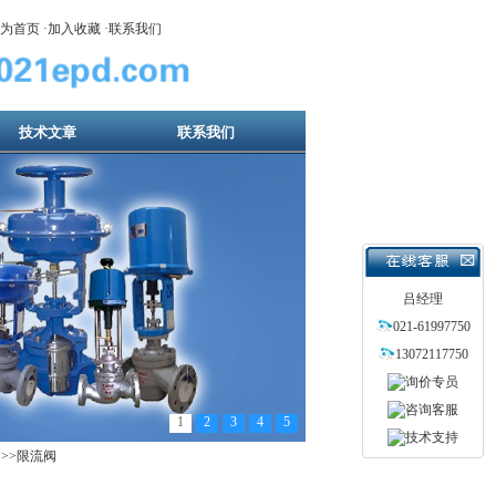
为首页
·
加入收藏
·
联系我们
技术文章
联系我们
吕经理
021-61997750
13072117750
1
2
3
4
5
阀
>>限流阀