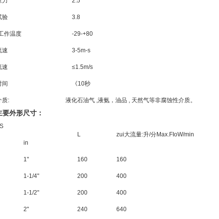
压力
2.5
试验
3.8
高工作温度
-29-+80
流速
3-5m-s
流速
≤1.5m/s
时间
《10秒
质:
液化石油气 ,液氨，油品 , 天然气等非腐蚀性介质。
主要外形尺寸：
IS
L
zui大流量:升/分Max.FIoW/min
in
1"
160
160
1-1/4"
200
400
1-1/2"
200
400
2"
240
640