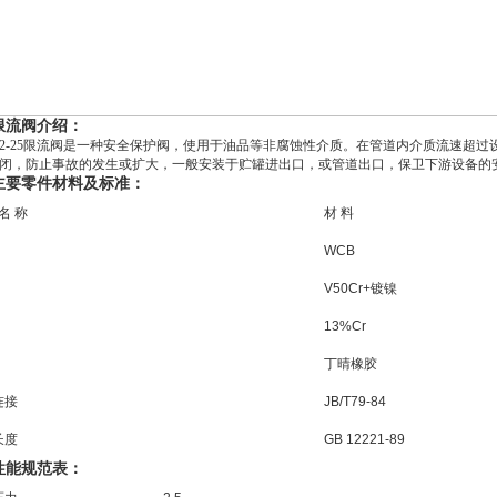
限流阀介绍：
2-25限流阀是一种安全保护阀，使用于油品等非腐蚀性介质。在管道内介质流速超
闭，防止事故的发生或扩大，一般安装于贮罐进出口，或管道出口，保卫下游设备的
主要零件材料及标准：
 名 称
材 料
WCB
V50Cr+镀镍
13%Cr
川
丁晴橡胶
连接
JB/T79-84
长度
GB 12221-89
性能规范表：