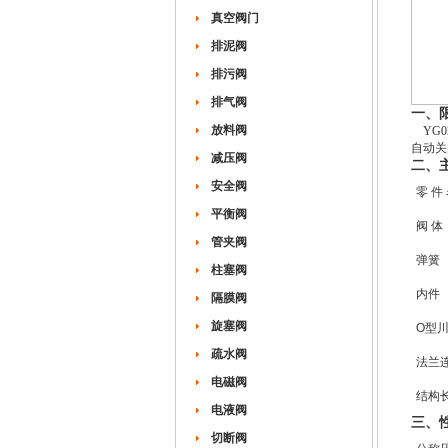
真空阀门
排泥阀
排污阀
排气阀
一、
放料阀
YG0
自动关
减压阀
二、
安全阀
零 件
平衡阀
阀 体
管夹阀
弹簧
柱塞阀
内件
隔膜阀
旋塞阀
O型
疏水阀
法兰
电磁阀
结构
电液阀
三、
切断阀