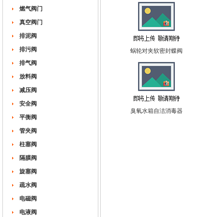
燃气阀门
真空阀门
排泥阀
排污阀
蜗轮对夹软密封蝶阀
排气阀
放料阀
减压阀
安全阀
臭氧水箱自洁消毒器
平衡阀
管夹阀
柱塞阀
隔膜阀
旋塞阀
疏水阀
电磁阀
电液阀