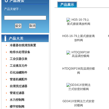
产品展示
产品关键字：
HG5-16-79上展式搪玻璃
放料阀
冷凝器在线清洗装置
给排水处理设备
工业仪器仪表
工业液压元件
HTDQ36P1W高温调控蝶
石化油罐附件
阀
管道机械配件
自清洗过滤器
管道过滤器
水力控制阀
GD341X管网法兰式软密
封蝶阀
楼宇控制阀