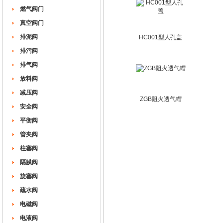
燃气阀门
真空阀门
排泥阀
HC001型人孔盖
排污阀
排气阀
放料阀
减压阀
ZGB阻火透气帽
安全阀
平衡阀
管夹阀
柱塞阀
隔膜阀
旋塞阀
疏水阀
电磁阀
电液阀