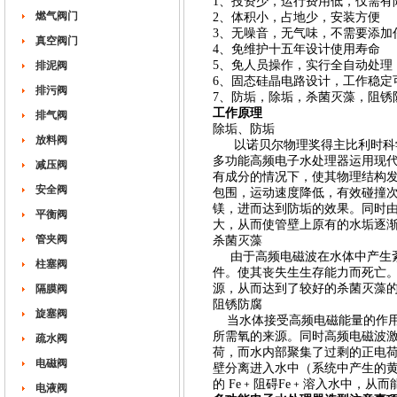
1、投资少，运行费用低，仅需
燃气阀门
2、体积小，占地少，安装方便
3、无噪音，无气味，不需要添
真空阀门
4、免维护十五年设计使用寿命
5、免人员操作，实行全自动处
排泥阀
6、固态硅晶电路设计，工作稳
排污阀
7、防垢，除垢，杀菌灭藻，阻锈
工作原理
排气阀
除垢、防垢
放料阀
以诺贝尔物理奖得主比利时科学
多功能高频电子水处理器运用现
减压阀
有成分的情况下，使其物理结构
安全阀
包围，运动速度降低，有效碰撞
镁，进而达到防垢的效果。同时
平衡阀
大，从而使管壁上原有的水垢逐
管夹阀
杀菌灭藻
由于高频电磁波在水体中产生紊
柱塞阀
件。使其丧失生生存能力而死亡
源，从而达到了较好的杀菌灭藻
隔膜阀
阻锈防腐
旋塞阀
当水体接受高频电磁能量的作用
所需氧的来源。同时高频电磁波激
疏水阀
荷，而水内部聚集了过剩的正电荷
电磁阀
壁分离进入水中（系统中产生的黄
的 Fe﹢阻碍Fe﹢溶入水中，从而
电液阀