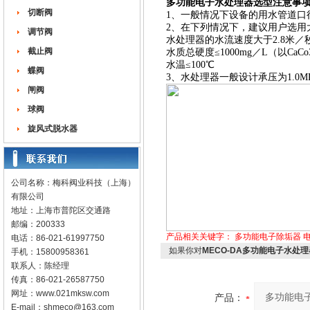
多功能电子水处理器选型注意事
切断阀
1、一般情况下设备的用水管道口
2、在下列情况下，建议用户选用
调节阀
水处理器的水流速度大于2.8米／
截止阀
水质总硬度≤1000mg／L（以CaC
水温≤100℃
蝶阀
3、水处理器一般设计承压为1.0
闸阀
球阀
旋风式脱水器
公司名称：梅科阀业科技（上海）
有限公司
地址：上海市普陀区交通路
邮编：200333
产品相关关键字：
多功能电子除垢器
电话：86-021-61997750
如果你对
MECO-DA多功能电子水处
手机：15800958361
联系人：陈经理
传真：86-021-26587750
网址：
www.021mksw.com
产品：
E-mail：
shmeco@163.com