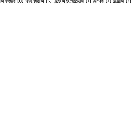
污阀 平衡阀【Q】球阀 切断阀【S】 疏水阀 水力控制阀【T】调节阀【X】旋塞阀【Z】