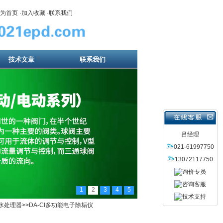
为首页
·
加入收藏
·
联系我们
技术文章
联系我们
吕经理
021-61997750
13072117750
1
2
3
4
5
水处理器
>>DA-CI多功能电子除垢仪