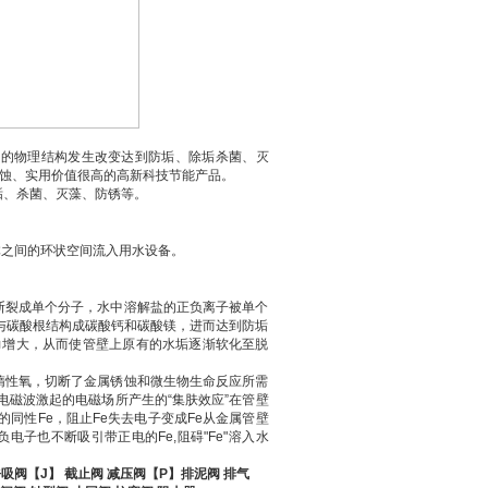
水的物理结构发生改变达到防垢、除垢杀菌、灭
腐蚀、实用价值很高的高新科技节能产品。
垢、杀菌、灭藻、防锈等。
体之间的环状空间流入用水设备。
断裂成单个分子，水中溶解盐的正负离子被单个
与碳酸根结构成碳酸钙和碳酸镁，进而达到防垢
力增大，从而使管壁上原有的水垢逐渐软化至脱
惰性氧，切断了金属锈蚀和微生物生命反应所需
磁波激起的电磁场所产生的“集肤效应”在管壁
同性Fe，阻止Fe失去电子变成Fe从金属管壁
子也不断吸引带正电的Fe,阻碍"Fe"溶入水
吸阀【J】 截止阀 减压阀【P】排泥阀 排气