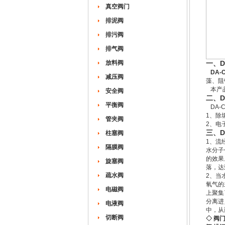
真空阀门
排泥阀
排污阀
排气阀
放料阀
一、D
DA
减压阀
藻、阻
本产品
安全阀
二、D
平衡阀
DA-
1、除
管夹阀
2、电
三、D
柱塞阀
1、流
隔膜阀
水分子
的效果
旋塞阀
落，达
疏水阀
2、当
氧气的
电磁阀
上聚集
分离进
电液阀
中，从
切断阀
◇ 阀