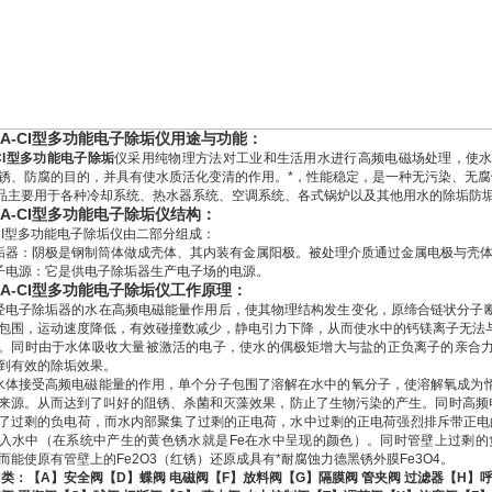
A-CI型多功能电子除垢仪用途与功能：
-CI型多功能电子除垢
仪采用纯物理方法对工业和生活用水进行高频电磁场处理，使
锈、防腐的目的，并具有使水质活化变清的作用。*，性能稳定，是一种无污染、无
主要用于各种冷却系统、热水器系统、空调系统、各式锅炉以及其他用水的除垢防
A-CI型多功能电子除垢仪结构：
CI型多功能电子除垢仪由二部分组成：
垢器：阴极是钢制筒体做成壳体、其内装有金属阳极。被处理介质通过金属电极与壳
子电源：它是供电子除垢器生产电子场的电源。
A-CI型多功能电子除垢仪工作原理：
经电子除垢器的水在高频电磁能量作用后，使其物理结构发生变化，原缔合链状分子
包围，运动速度降低，有效碰撞数减少，静电引力下降，从而使水中的钙镁离子无法
。同时由于水体吸收大量被激活的电子，使水的偶极矩增大与盐的正负离子的亲合
到有效的除垢效果。
水体接受高频电磁能量的作用，单个分子包围了溶解在水中的氧分子，使溶解氧成为
来源。从而达到了叫好的阻锈、杀菌和灭藻效果，防止了生物污染的产生。同时高频电
了过剩的负电荷，而水内部聚集了过剩的正电荷，水中过剩的正电荷强烈排斥带正电的
入水中（在系统中产生的黄色锈水就是Fe在水中呈现的颜色）。同时管壁上过剩的负电
而能使原有管壁上的Fe2O3（红锈）还原成具有*耐腐蚀力德黑锈外膜Fe3O4。
门类：【A】安全阀【D】蝶阀 电磁阀【F】放料阀【G】隔膜阀 管夹阀 过滤器【H】呼