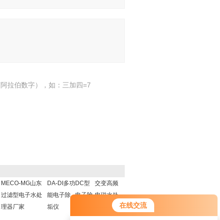
阿拉伯数字），如：三加四=7
MECO-MG山东
DA-DI多功
DC型
交变高频
过滤型电子水处
能电子除
电子除
电磁水处
在线交流
理器厂家
垢仪
垢器
理器